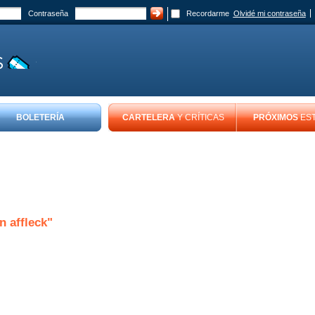
Contraseña
Recordarme
Olvidé mi contraseña
BOLETERÍA
CARTELERA
Y CRÍTICAS
PRÓXIMOS
ES
n affleck"