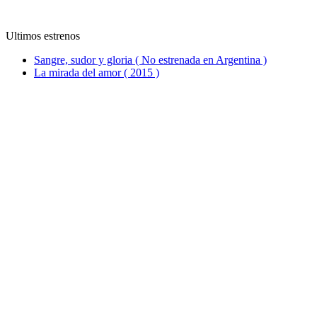
Ultimos estrenos
Sangre, sudor y gloria ( No estrenada en Argentina )
La mirada del amor ( 2015 )