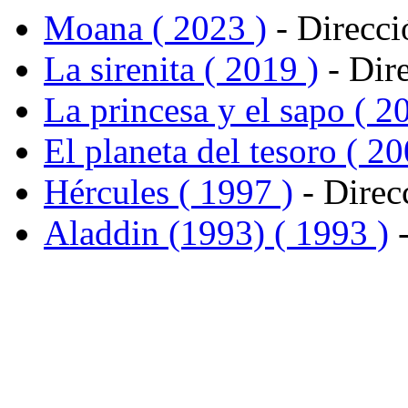
Moana ( 2023 )
- Direcci
La sirenita ( 2019 )
- Dir
La princesa y el sapo ( 2
El planeta del tesoro ( 20
Hércules ( 1997 )
- Direc
Aladdin (1993) ( 1993 )
-