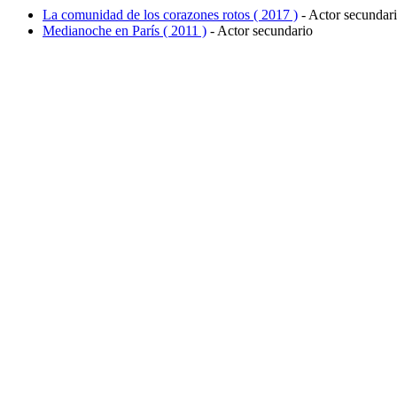
La comunidad de los corazones rotos ( 2017 )
- Actor secundar
Medianoche en París ( 2011 )
- Actor secundario