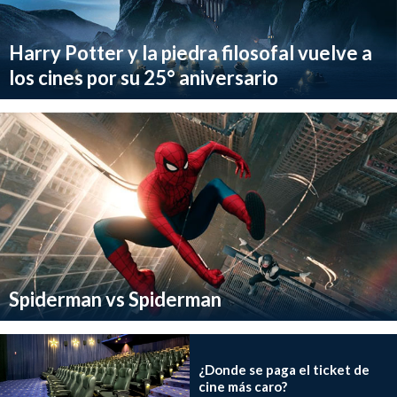
Harry Potter y la piedra filosofal vuelve a
los cines por su 25° aniversario
Spiderman vs Spiderman
¿Donde se paga el ticket de
cine más caro?