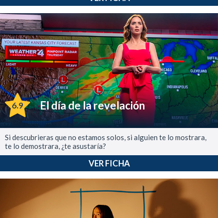
El día de la revelación
6.9
Si descubrieras que no estamos solos, si alguien te lo mostrara,
te lo demostrara, ¿te asustaría?
VER FICHA