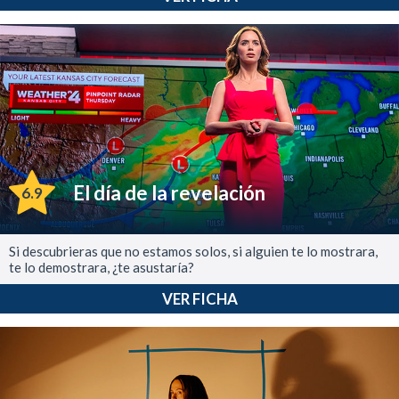
El día de la revelación
6.9
Si descubrieras que no estamos solos, si alguien te lo mostrara,
te lo demostrara, ¿te asustaría?
VER FICHA