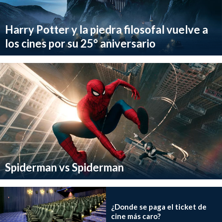
Harry Potter y la piedra filosofal vuelve a
los cines por su 25° aniversario
Spiderman vs Spiderman
¿Donde se paga el ticket de
cine más caro?