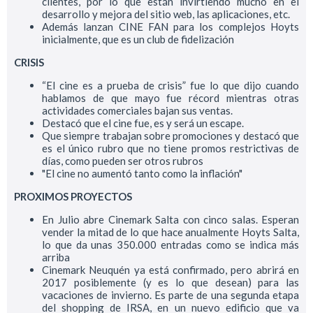
clientes, por lo que están invirtiendo mucho en el
desarrollo y mejora del sitio web, las aplicaciones, etc.
Además lanzan CINE FAN para los complejos Hoyts
inicialmente, que es un club de fidelización
CRISIS
“El cine es a prueba de crisis” fue lo que dijo cuando
hablamos de que mayo fue récord mientras otras
actividades comerciales bajan sus ventas.
Destacó que el cine fue, es y será un escape.
Que siempre trabajan sobre promociones y destacó que
es el único rubro que no tiene promos restrictivas de
días, como pueden ser otros rubros
"El cine no aumentó tanto como la inflación"
PROXIMOS PROYECTOS
En Julio abre Cinemark Salta con cinco salas. Esperan
vender la mitad de lo que hace anualmente Hoyts Salta,
lo que da unas 350.000 entradas como se indica más
arriba
Cinemark Neuquén ya está confirmado, pero abrirá en
2017 posiblemente (y es lo que desean) para las
vacaciones de invierno. Es parte de una segunda etapa
del shopping de IRSA, en un nuevo edificio que va