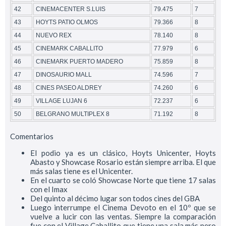
42
CINEMACENTER S.LUIS
79.475
7
43
HOYTS PATIO OLMOS
79.366
8
44
NUEVO REX
78.140
8
45
CINEMARK CABALLITO
77.979
6
46
CINEMARK PUERTO MADERO
75.859
8
47
DINOSAURIO MALL
74.596
7
48
CINES PASEO ALDREY
74.260
6
49
VILLAGE LUJAN 6
72.237
6
50
BELGRANO MULTIPLEX 8
71.192
8
Comentarios
El podio ya es un clásico, Hoyts Unicenter, Hoyts
Abasto y Showcase Rosario están siempre arriba. El que
más salas tiene es el Unicenter.
En el cuarto se coló Showcase Norte que tiene 17 salas
con el Imax
Del quinto al décimo lugar son todos cines del GBA
Luego interrumpe el Cinema Devoto en el 10º que se
vuelve a lucir con las ventas. Siempre la comparación
fue con el Village Caballito que tiene una sala más pero