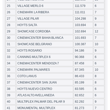
25
VILLAGE MERLO 6
111.579
6
26
CINEMARK LA RIBERA
111.011
7
27
VILLAGE PILAR
104.298
9
28
HOYTS SALTA
103.694
8
29
SHOWCASE CORDOBA
102.694
12
30
CINEMACENTER BAHIA BLANCA
101.693
7
31
SHOWCASE BELGRANO
100.387
10
32
HOYTS ROSARIO
94.186
9
33
CANNING MULTIPLEX 6
90.368
6
34
CINEMACENTER MENDOZA 7
87.458
6
35
CINEMARK PALMARES
87.345
10
36
COTO LANUS
86.433
8
37
CINEMACENTER SAN JUAN
85.199
8
38
HOYTS NUEVO CENTRO
83.595
6
39
ATLAS ALTO AVELLANEDA
82.652
6
40
MULTIPLEX PALMAR DEL PILAR 9
82.292
9
41
MONUMENTAL MULTIPLEX
81.273
7