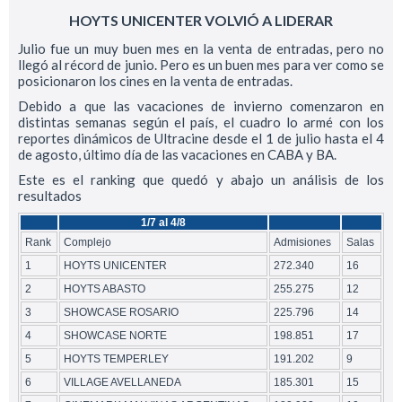
HOYTS UNICENTER VOLVIÓ A LIDERAR
Julio fue un muy buen mes en la venta de entradas, pero no
llegó al récord de junio. Pero es un buen mes para ver como se
posicionaron los cines en la venta de entradas.
Debido a que las vacaciones de invierno comenzaron en
distintas semanas según el país, el cuadro lo armé con los
reportes dinámicos de Ultracine desde el 1 de julio hasta el 4
de agosto, último día de las vacaciones en CABA y BA.
Este es el ranking que quedó y abajo un análisis de los
resultados
1/7 al 4/8
Rank
Complejo
Admisiones
Salas
1
HOYTS UNICENTER
272.340
16
2
HOYTS ABASTO
255.275
12
3
SHOWCASE ROSARIO
225.796
14
4
SHOWCASE NORTE
198.851
17
5
HOYTS TEMPERLEY
191.202
9
6
VILLAGE AVELLANEDA
185.301
15