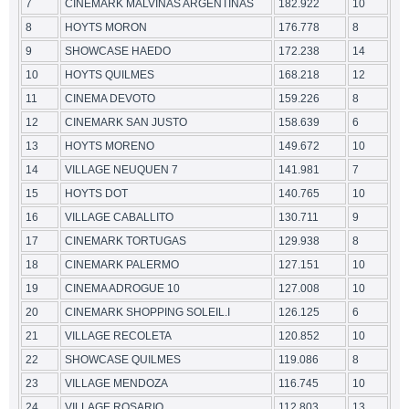
7
CINEMARK MALVINAS ARGENTINAS
182.922
10
8
HOYTS MORON
176.778
8
9
SHOWCASE HAEDO
172.238
14
10
HOYTS QUILMES
168.218
12
11
CINEMA DEVOTO
159.226
8
12
CINEMARK SAN JUSTO
158.639
6
13
HOYTS MORENO
149.672
10
14
VILLAGE NEUQUEN 7
141.981
7
15
HOYTS DOT
140.765
10
16
VILLAGE CABALLITO
130.711
9
17
CINEMARK TORTUGAS
129.938
8
18
CINEMARK PALERMO
127.151
10
19
CINEMA ADROGUE 10
127.008
10
20
CINEMARK SHOPPING SOLEIL.I
126.125
6
21
VILLAGE RECOLETA
120.852
10
22
SHOWCASE QUILMES
119.086
8
23
VILLAGE MENDOZA
116.745
10
24
VILLAGE ROSARIO
112.803
13