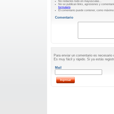
No redactes todo en mayúsculas...
No se publican links, agresiones y comentari
formulario
.
El comentario puede contener, como máximo
Comentario
Para enviar un comentario es necesario 
Es muy fácil y rápido. Si ya estás registr
Mail