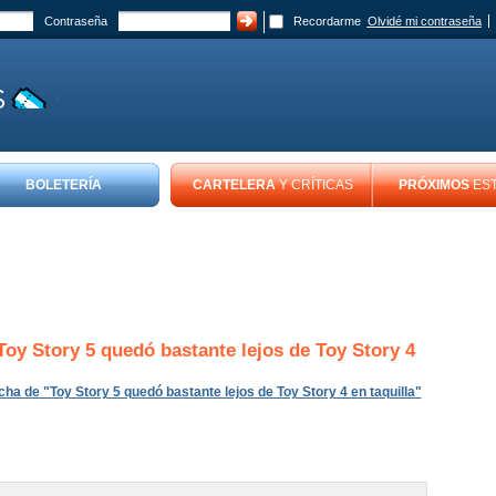
Contraseña
Recordarme
Olvidé mi contraseña
BOLETERÍA
CARTELERA
Y CRÍTICAS
PRÓXIMOS
ES
Toy Story 5 quedó bastante lejos de Toy Story 4
icha de "Toy Story 5 quedó bastante lejos de Toy Story 4 en taquilla"