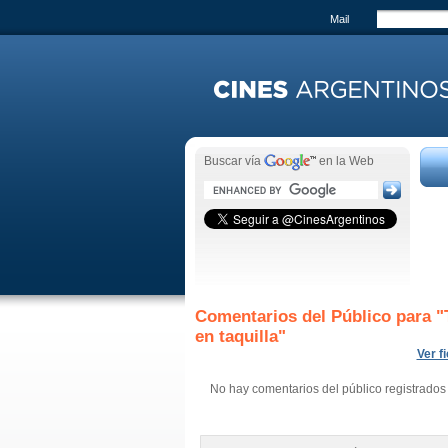
Mail
Buscar vía
en la Web
Comentarios del Público para "
en taquilla
"
Ver f
No hay comentarios del público registrados