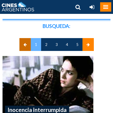
BUSQUEDA:
(current)
1
2
3
4
5
Inocencia interrumpida