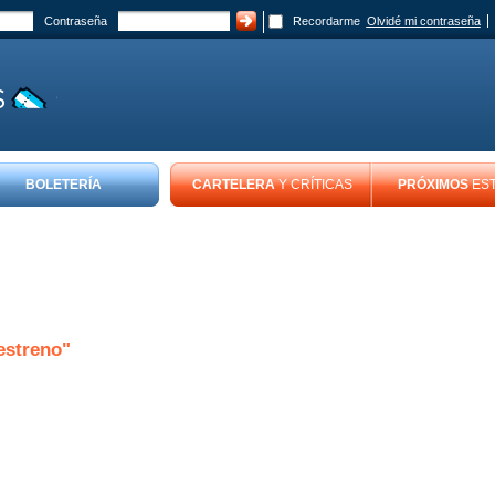
Contraseña
Recordarme
Olvidé mi contraseña
BOLETERÍA
CARTELERA
Y CRÍTICAS
PRÓXIMOS
ES
estreno"