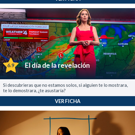
El día de la revelación
6.9
Si descubrieras que no estamos solos, si alguien te lo mostrara,
te lo demostrara, ¿te asustaría?
VER FICHA