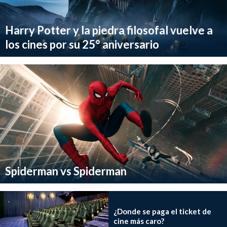
Harry Potter y la piedra filosofal vuelve a
los cines por su 25° aniversario
Spiderman vs Spiderman
¿Donde se paga el ticket de
cine más caro?