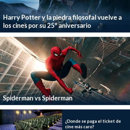
Harry Potter y la piedra filosofal vuelve a
los cines por su 25° aniversario
Spiderman vs Spiderman
¿Donde se paga el ticket de
cine más caro?