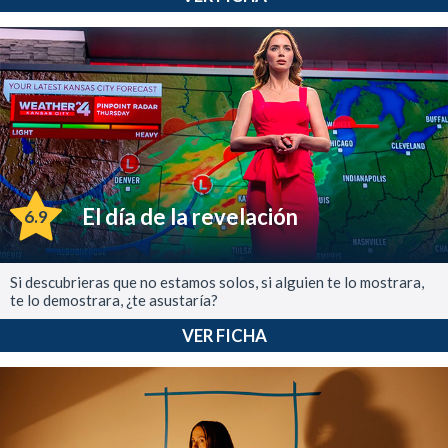
El día de la revelación
6.9
Si descubrieras que no estamos solos, si alguien te lo mostrara,
te lo demostrara, ¿te asustaría?
VER FICHA