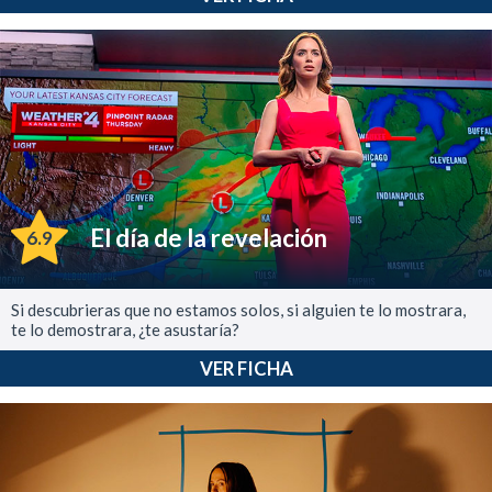
El día de la revelación
6.9
Si descubrieras que no estamos solos, si alguien te lo mostrara,
te lo demostrara, ¿te asustaría?
VER FICHA