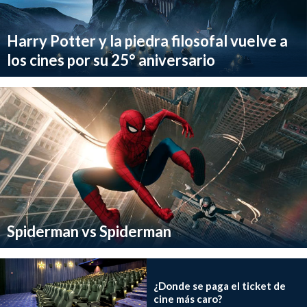
Harry Potter y la piedra filosofal vuelve a
los cines por su 25° aniversario
Spiderman vs Spiderman
¿Donde se paga el ticket de
cine más caro?