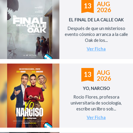
AUG
13
2026
EL FINAL DE LA CALLE OAK
Después de que un misterioso
evento cósmico arranca a la calle
Oak de los...
Ver Ficha
AUG
13
2026
YO, NARCISO
Rocío Flores, profesora
universitaria de sociología,
escribe un libro sob...
Ver Ficha