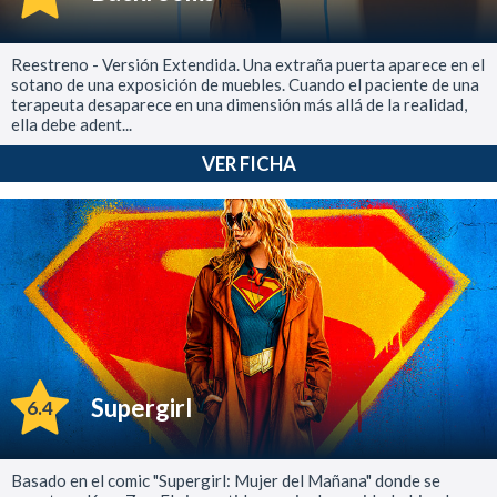
Reestreno - Versión Extendida. Una extraña puerta aparece en el
sotano de una exposición de muebles. Cuando el paciente de una
terapeuta desaparece en una dimensión más allá de la realidad,
ella debe adent...
VER FICHA
Supergirl
6.4
Basado en el comic "Supergirl: Mujer del Mañana" donde se