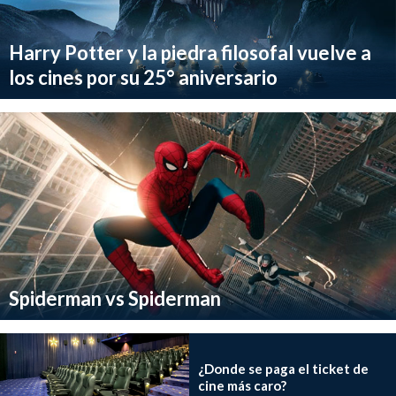
Harry Potter y la piedra filosofal vuelve a
los cines por su 25° aniversario
Spiderman vs Spiderman
¿Donde se paga el ticket de
cine más caro?