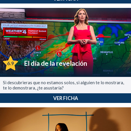
El día de la revelación
6.9
Si descubrieras que no estamos solos, si alguien te lo mostrara,
te lo demostrara, ¿te asustaría?
VER FICHA