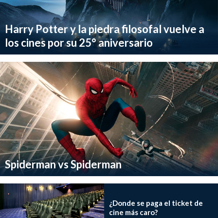
Harry Potter y la piedra filosofal vuelve a
los cines por su 25° aniversario
Spiderman vs Spiderman
¿Donde se paga el ticket de
cine más caro?