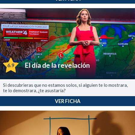
El día de la revelación
6.9
Si descubrieras que no estamos solos, si alguien te lo mostrara,
te lo demostrara, ¿te asustaría?
VER FICHA