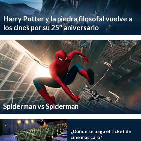
Harry Potter y la piedra filosofal vuelve a
los cines por su 25° aniversario
Spiderman vs Spiderman
¿Donde se paga el ticket de
cine más caro?