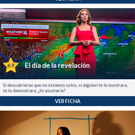
El día de la revelación
6.9
Si descubrieras que no estamos solos, si alguien te lo mostrara,
te lo demostrara, ¿te asustaría?
VER FICHA