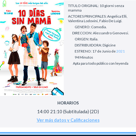
TITULO ORIGINAL: 10 giorni senza
mamma
ACTORES PRINCIPALES: Angelica Elli,
Valentina Lodovini, Fabio De Luigi.
GENERO: Comedia.
DIRECCION: Alessandro Genovesi.
ORIGEN: Italia.
DISTRIBUIDORA: Digicine
ESTRENO: 17 de Junio de
2021
94 Minutos
Apta para todo público con leyenda
HORARIOS
14:00 21:10 (Subtitulada) (2D)
Ver más datos y Calificaciones