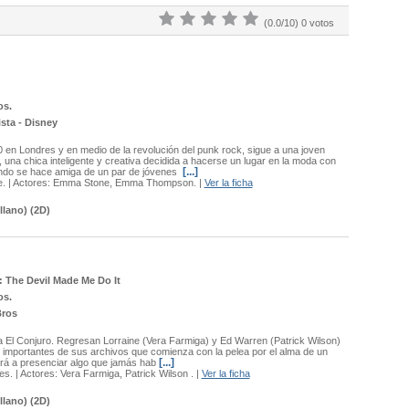
(0.0/10) 0 votos
os.
sta - Disney
 en Londres y en medio de la revolución del punk rock, sigue a una joven
, una chica inteligente y creativa decidida a hacerse un lugar en la moda con
[...]
ndo se hace amiga de un par de jóvenes
e.
| Actores:
Emma Stone, Emma Thompson.
|
Ver la ficha
llano) (2D)
 The Devil Made Me Do It
os.
Bros
a El Conjuro. Regresan Lorraine (Vera Farmiga) y Ed Warren (Patrick Wilson)
importantes de sus archivos que comienza con la pelea por el alma de un
[...]
ará a presenciar algo que jamás hab
es.
| Actores:
Vera Farmiga, Patrick Wilson .
|
Ver la ficha
llano) (2D)