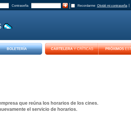
Contraseña
Recordarme
Olvidé mi contraseña
BOLETERÍA
CARTELERA
Y CRÍTICAS
PRÓXIMOS
ES
presa que reúna los horarios de los cines.
uevamente el servicio de horarios.