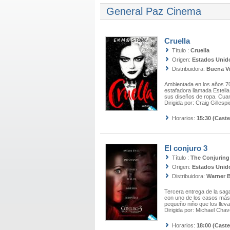
General Paz Cinema
Cruella
Título :
Cruella
Origen:
Estados Unid
Distribuidora:
Buena Vi
Ambientada en los años 70
estafadora llamada Estella
sus diseños de ropa. Cua
Dirigida por:
Craig Gillespi
Horarios:
15:30 (Caste
El conjuro 3
Título :
The Conjuring:
Origen:
Estados Unid
Distribuidora:
Warner 
Tercera entrega de la sag
con uno de los casos más 
pequeño niño que los llev
Dirigida por:
Michael Chav
Horarios:
18:00 (Caste