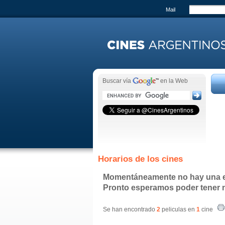
Mail
Buscar vía
en la Web
Horarios de los cines
Momentáneamente no hay una em
Pronto esperamos poder tener n
Se han encontrado
2
peliculas en
1
cine