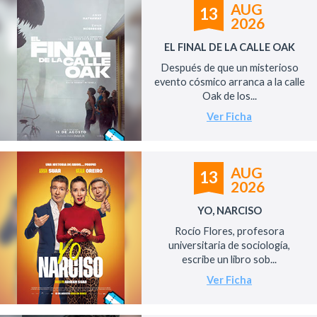
AUG
13
2026
EL FINAL DE LA CALLE OAK
Después de que un misterioso
evento cósmico arranca a la calle
Oak de los...
Ver Ficha
AUG
13
2026
YO, NARCISO
Rocío Flores, profesora
universitaria de sociología,
escribe un libro sob...
Ver Ficha