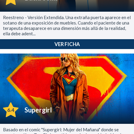
Reestreno - Versión Extendida. Una extraña puerta aparece en el
sotano de una exposición de muebles. Cuando el paciente de una
terapeuta desaparece en una dimensión más allá de la realidad,
ella debe adent...
VER FICHA
Supergirl
6.4
Basado en el comic "Supergirl: Mujer del Mañana" donde se