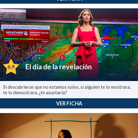
El día de la revelación
6.9
Si descubrieras que no estamos solos, si alguien te lo mostrara,
te lo demostrara, ¿te asustaría?
VER FICHA