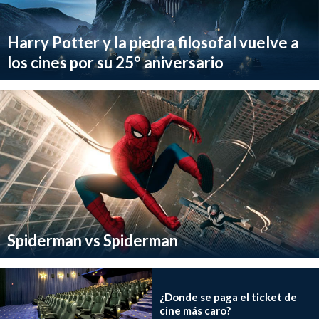
Harry Potter y la piedra filosofal vuelve a
los cines por su 25° aniversario
Spiderman vs Spiderman
¿Donde se paga el ticket de
cine más caro?