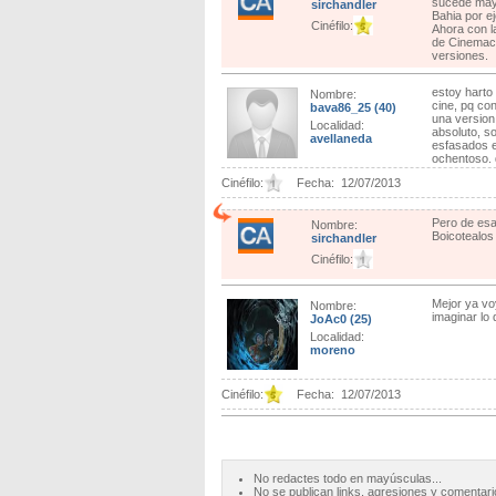
sucede mayo
sirchandler
Bahia por e
Cinéfilo:
Ahora con l
de Cinemace
versiones.
estoy harto 
Nombre:
cine, pq con
bava86_25
(40)
una version
Localidad:
absoluto, so
avellaneda
esfasados en
ochentoso. 
Cinéfilo:
Fecha:
12/07/2013
Pero de esas
Nombre:
Boicotealos
sirchandler
Cinéfilo:
Mejor ya vo
Nombre:
imaginar lo 
JoAc0
(25)
Localidad:
moreno
Cinéfilo:
Fecha:
12/07/2013
No redactes todo en mayúsculas...
No se publican links, agresiones y comentari