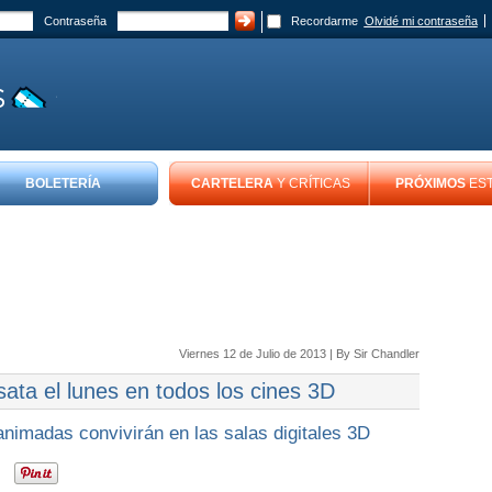
Contraseña
Recordarme
Olvidé mi contraseña
BOLETERÍA
CARTELERA
Y CRÍTICAS
PRÓXIMOS
ES
Viernes 12 de Julio de 2013 | By
Sir Chandler
esata el lunes en todos los cines 3D
 animadas convivirán en las salas digitales 3D