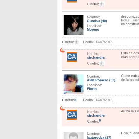
Cinéfilo:
desconozco 
Nombre:
todas... sie
Gureisu
(40)
en construc
Localidad:
Moreno
Cinéfilo:
Fecha:
14/07/2013
Esto es des
Nombre:
ellas ahora 
sirchandler
Cinéfilo:
Como trabaja
Nombre:
del lunes m
Alan Romero
(33)
Localidad:
Flores
Cinéfilo:
0
Fecha:
14/07/2013
Arriba mis v
Nombre:
sirchandler
0
Cinéfilo:
Hola, cuand
Nombre:
lautarocba
(27)