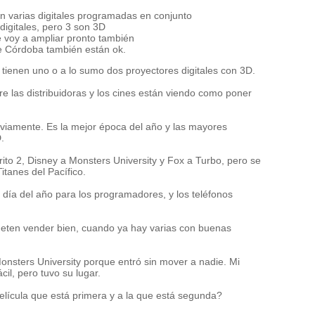
n varias digitales programadas en conjunto
igitales, pero 3 son 3D
e voy a ampliar pronto también
e Córdoba también están ok.
tienen uno o a lo sumo dos proyectores digitales con 3D.
re las distribuidoras y los cines están viendo como poner
obviamente. Es la mejor época del año y las mayores
D.
orito 2, Disney a Monsters University y Fox a Turbo, pero se
itanes del Pacífico.
r día del año para los programadores, y los teléfonos
ometen vender bien, cuando ya hay varias con buenas
Monsters University porque entró sin mover a nadie. Mi
ácil, pero tuvo su lugar.
lícula que está primera y a la que está segunda?