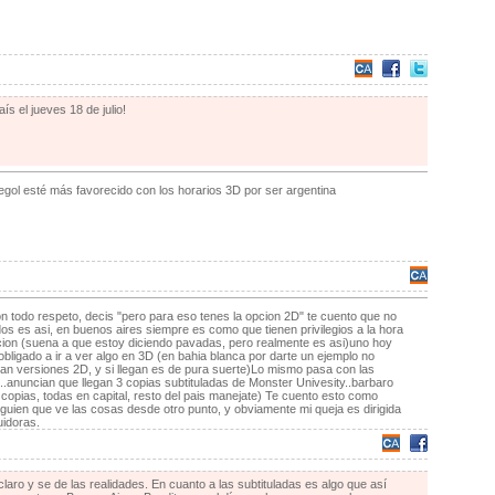
aís el jueves 18 de julio!
egol esté más favorecido con los horarios 3D por ser argentina
n todo respeto, decis "pero para eso tenes la opcion 2D" te cuento que no
os es asi, en buenos aires siempre es como que tienen privilegios a la hora
cion (suena a que estoy diciendo pavadas, pero realmente es asi)uno hoy
obligado a ir a ver algo en 3D (en bahia blanca por darte un ejemplo no
gan versiones 2D, y si llegan es de pura suerte)Lo mismo pasa con las
..anuncian que llegan 3 copias subtituladas de Monster Univesity..barbaro
 copias, todas en capital, resto del pais manejate) Te cuento esto como
lguien que ve las cosas desde otro punto, y obviamente mi queja es dirigida
uidoras.
claro y se de las realidades. En cuanto a las subtituladas es algo que así