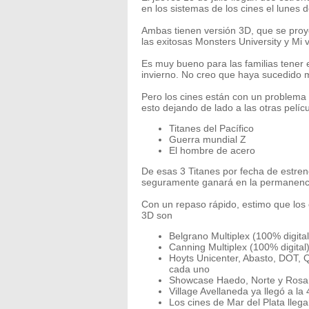
en los sistemas de los cines el lunes
Ambas tienen versión 3D, que se proy
las exitosas Monsters University y Mi v
Es muy bueno para las familias tener 
invierno. No creo que haya sucedido 
Pero los cines están con un problema p
esto dejando de lado a las otras pelí
Titanes del Pacífico
Guerra mundial Z
El hombre de acero
De esas 3 Titanes por fecha de estreno
seguramente ganará en la permanenci
Con un repaso rápido, estimo que los 
3D son
Belgrano Multiplex (100% digital
Canning Multiplex (100% digital
Hoyts Unicenter, Abasto, DOT, 
cada uno
Showcase Haedo, Norte y Rosar
Village Avellaneda ya llegó a la 
Los cines de Mar del Plata lleg