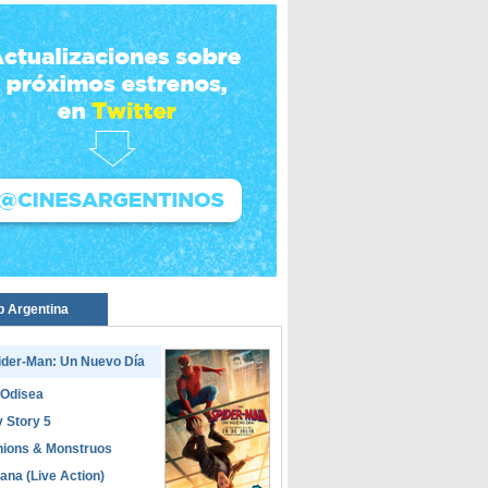
p Argentina
ider-Man: Un Nuevo Día
 Odisea
 Story 5
nions & Monstruos
ana (Live Action)