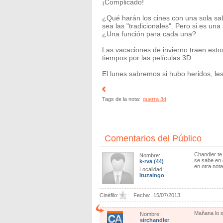
¡Complicado!
¿Qué harán los cines con una sola 
sea las "tradicionales". Pero si es un
¿Una función para cada una?
Las vacaciones de invierno traen esto
tiempos por las películas 3D.
El lunes sabremos si hubo heridos, le
Tags de la nota:
guerra 3d
Comentarios del Público
Chandler te
Nombre:
se sabe en 
k-rva
(44)
en otra nota
Localidad:
Ituzaingo
Cinéfilo:
Fecha:
15/07/2013
Mañana lo s
Nombre:
sirchandler