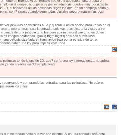
rmente en Buenos Aires. Bendito sea el día que hagan una prueba en
jemplo un día específico, pero se por estadísticas que fue muy poca gente
as 2D, si hablamos de las animadas llegan las dos. En un complejo como el
nter, con 7 salas, cuando sean todas digitales seguro estarán las dos
de ver peliculas convertidas a 3d y q sean la unica opcion para verlas en el
 eso te cobran mas cara la entrada. solo vas a arruinarte la vista y a ver
 aruinada de una pelicula q no fue pensada asi. world war z no es 3d en
lo es imagen desfasada. igual q fright night q solo son subtitulosd
 una pelicula diseñada en iluminacion baja por la estetica de terror
deberia haber una ley para impedir este robo
 películas tenés la opción 2D. Ley? sería una ley internacional... no aplica.
 no yendo a verlas en 3D simplemente
y reservando y comprando las entradas para las películas... No quiero
que serán los cines!
os que no tengan nada que ver con el tema. Si es una consulta usá este