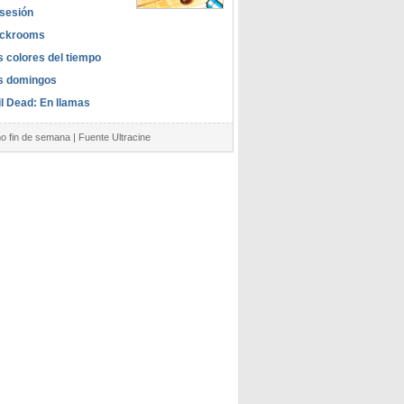
sesión
ckrooms
s colores del tiempo
s domingos
il Dead: En llamas
mo fin de semana | Fuente Ultracine