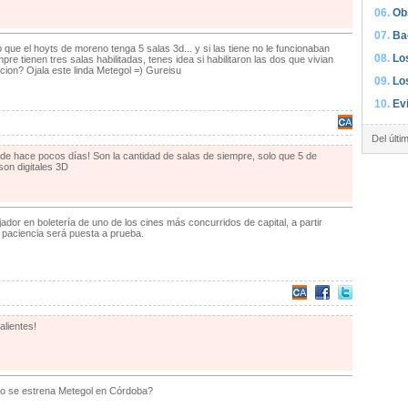
Ob
Ba
que el hoyts de moreno tenga 5 salas 3d... y si las tiene no le funcionaban
Lo
mpre tienen tres salas habilitadas, tenes idea si habilitaron las dos que vivian
cion? Ojala este linda Metegol =) Gureisu
Lo
Ev
Del últi
de hace pocos días! Son la cantidad de salas de siempre, solo que 5 de
son digitales 3D
dor en boletería de uno de los cines más concurridos de capital, a partir
i paciencia será puesta a prueba.
alientes!
o se estrena Metegol en Córdoba?