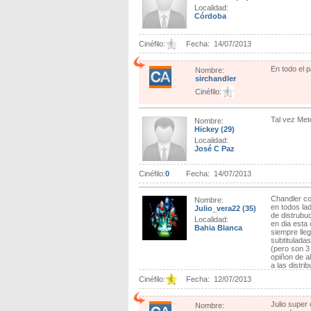
Localidad:
Córdoba
Cinéfilo:
Fecha:
14/07/2013
En todo el p
Nombre:
sirchandler
Cinéfilo:
Tal vez Met
Nombre:
Hickey
(29)
Localidad:
José C Paz
Cinéfilo:
0
Fecha:
14/07/2013
Chandler co
Nombre:
en todos lad
Julio_vera22
(35)
de distrubu
Localidad:
en dia esta 
Bahia Blanca
siempre lle
subtituladas
(pero son 3
opiñon de a
a las distrib
Cinéfilo:
Fecha:
12/07/2013
Julio super 
Nombre: