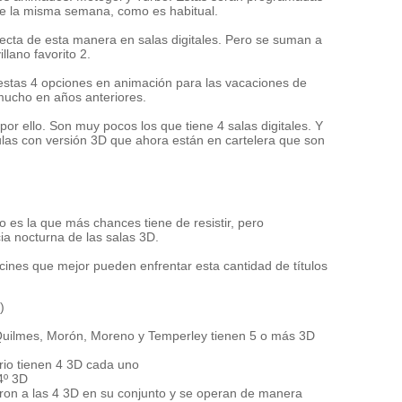
 de la misma semana, como es habitual.
ecta de esta manera en salas digitales. Pero se suman a
illano favorito 2.
estas 4 opciones en animación para las vacaciones de
mucho en años anteriores.
or ello. Son muy pocos los que tiene 4 salas digitales. Y
culas con versión 3D que ahora están en cartelera que son
 es la que más chances tiene de resistir, pero
a nocturna de las salas 3D.
cines que mejor pueden enfrentar esta cantidad de títulos
)
)
Quilmes, Morón, Moreno y Temperley tienen 5 o más 3D
io tienen 4 3D cada uno
4º 3D
aron a las 4 3D en su conjunto y se operan de manera