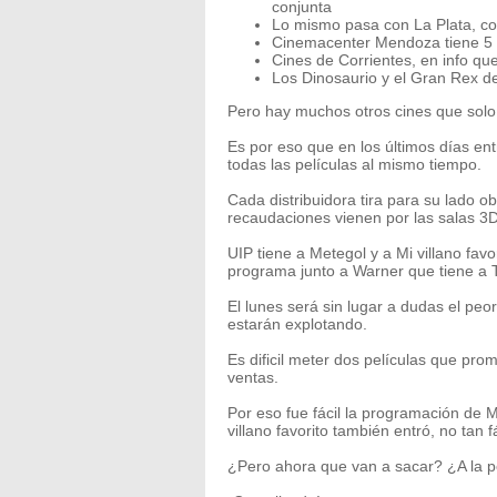
conjunta
Lo mismo pasa con La Plata, co
Cinemacenter Mendoza tiene 5 d
Cines de Corrientes, en info qu
Los Dinosaurio y el Gran Rex d
Pero hay muchos otros cines que solo 
Es por eso que en los últimos días ent
todas las películas al mismo tiempo.
Cada distribuidora tira para su lado 
recaudaciones vienen por las salas 3
UIP tiene a Metegol y a Mi villano fav
programa junto a Warner que tiene a T
El lunes será sin lugar a dudas el peo
estarán explotando.
Es dificil meter dos películas que pr
ventas.
Por eso fue fácil la programación de 
villano favorito también entró, no tan f
¿Pero ahora que van a sacar? ¿A la pe