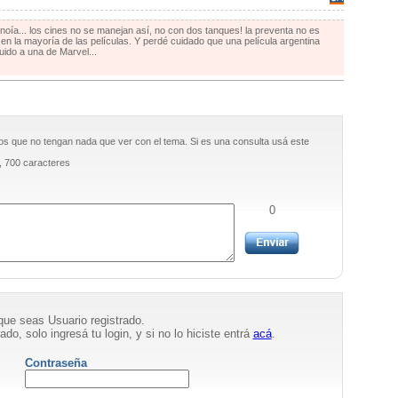
oía... los cines no se manejan así, no con dos tanques! la preventa no es
a en la mayoría de las películas. Y perdé cuidado que una película argentina
uido a una de Marvel...
os que no tengan nada que ver con el tema. Si es una consulta usá este
, 700 caracteres
0
que seas Usuario registrado.
ado, solo ingresá tu login, y si no lo hiciste entrá
acá
.
Contraseña