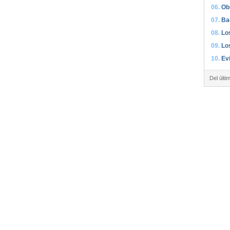
Ob
Ba
Lo
Lo
Ev
Del últi