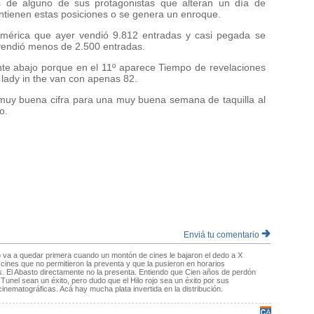
 de alguno de sus protagonistas que alteran un día de
tienen estas posiciones o se genera un enroque.
América que ayer vendió 9.812 entradas y casi pegada se
 vendió menos de 2.500 entradas.
nte abajo porque en el 11º aparece Tiempo de revelaciones
lady in the van con apenas 82.
muy buena cifra para una muy buena semana de taquilla al
do.
Enviá tu comentario
va a quedar primera cuando un montón de cines le bajaron el dedo a X
ines que no permitieron la preventa y que la pusieron en horarios
. El Abasto directamente no la presenta. Entiendo que Cien años de perdón
el Tunel sean un éxito, pero dudo que el Hilo rojo sea un éxito por sus
inematográficas. Acá hay mucha plata invertida en la distribución.