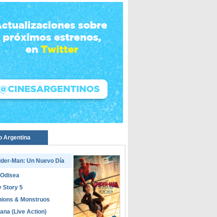
p Argentina
ider-Man: Un Nuevo Día
 Odisea
 Story 5
nions & Monstruos
ana (Live Action)