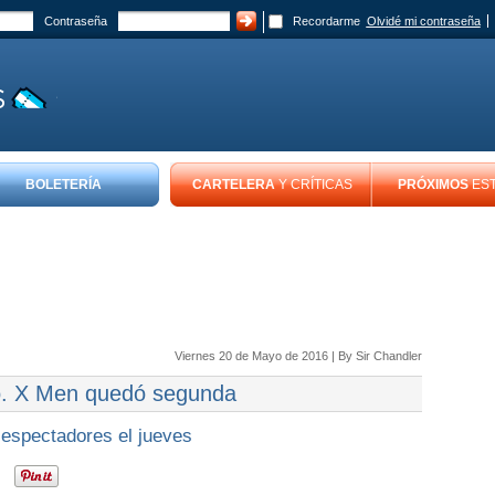
Contraseña
Recordarme
Olvidé mi contraseña
BOLETERÍA
CARTELERA
Y CRÍTICAS
PRÓXIMOS
ES
Viernes 20 de Mayo de 2016 | By
Sir Chandler
jo. X Men quedó segunda
 espectadores el jueves