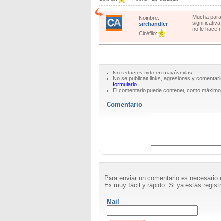
Mucha paran
Nombre:
significativ
sirchandler
no le hace r
Cinéfilo:
No redactes todo en mayúsculas...
No se publican links, agresiones y comentari
formulario
.
El comentario puede contener, como máximo
Comentario
Para enviar un comentario es necesario 
Es muy fácil y rápido. Si ya estás registr
Mail