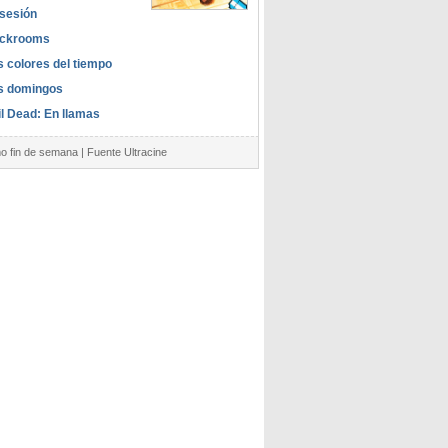
sesión
ckrooms
s colores del tiempo
s domingos
il Dead: En llamas
mo fin de semana | Fuente Ultracine