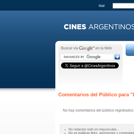
Mail
Buscar vía
en la Web
Comentarios del Público para "
No hay comentarios del público registrados
No redactes todo en mayúsculas...
No se publican links, agresiones y comentari