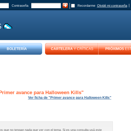
Contraseña
Recordarme
Olvidé mi contraseña
BOLETERÍA
CARTELERA
Y CRÍTICAS
PRÓXIMOS
ES
Primer avance para Halloween Kills
"
Ver ficha de "Primer avance para Halloween Kills"
os que no tengan nada que ver con el tema. Si es una consulta usá este