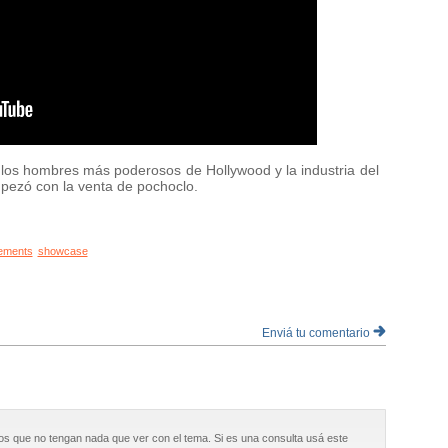
os hombres más poderosos de Hollywood y la industria del
mpezó con la venta de pochoclo.
ements
showcase
Enviá tu comentario
os que no tengan nada que ver con el tema. Si es una consulta usá este