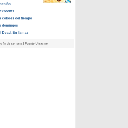
sesión
ckrooms
s colores del tiempo
s domingos
il Dead: En llamas
mo fin de semana | Fuente Ultracine