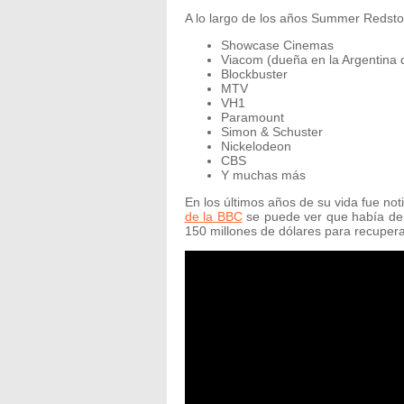
A lo largo de los años Summer Redsto
Showcase Cinemas
Viacom (dueña en la Argentina
Blockbuster
MTV
VH1
Paramount
Simon & Schuster
Nickelodeon
CBS
Y muchas más
En los últimos años de su vida fue not
de la BBC
se puede ver que había dem
150 millones de dólares para recuper