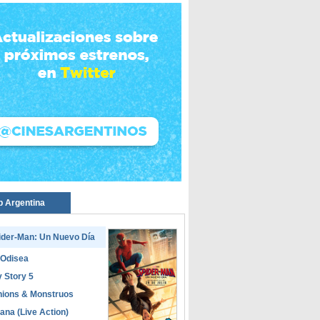
p Argentina
ider-Man: Un Nuevo Día
 Odisea
 Story 5
nions & Monstruos
ana (Live Action)