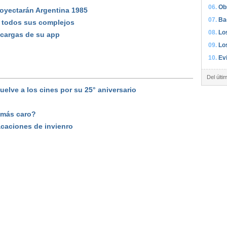
Ob
oyectarán Argentina 1985
Ba
 todos sus complejos
Lo
cargas de su app
Lo
Ev
Del últi
 vuelve a los cines por su 25° aniversario
 más caro?
acaciones de invienro