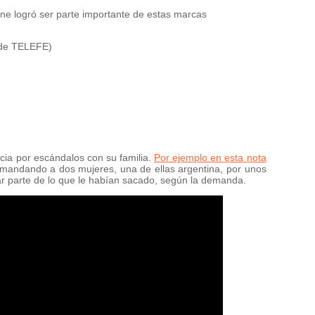
ne logró ser parte importante de estas marcas
 de TELEFE)
icia por escándalos con su familia.
Por ejemplo en esta nota
andando a dos mujeres, una de ellas argentina, por unos
ar parte de lo que le habían sacado, según la demanda.