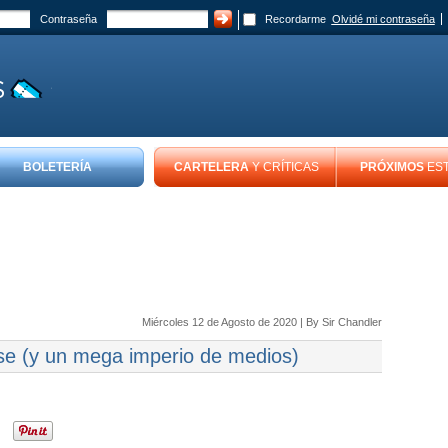
Contraseña
Recordarme
Olvidé mi contraseña
BOLETERÍA
CARTELERA
Y CRÍTICAS
PRÓXIMOS
ES
Miércoles 12 de Agosto de 2020 | By
Sir Chandler
e (y un mega imperio de medios)