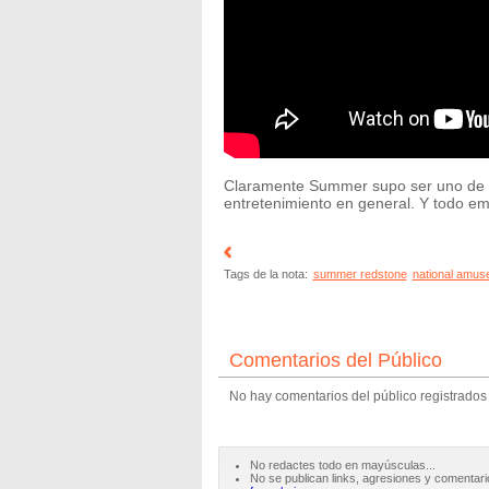
Claramente Summer supo ser uno de l
entretenimiento en general. Y todo e
Tags de la nota:
summer redstone
national amus
Comentarios del Público
No hay comentarios del público registrados
No redactes todo en mayúsculas...
No se publican links, agresiones y comentari