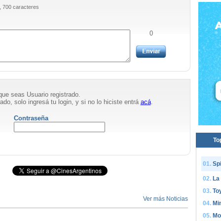
, 700 caracteres
0
que seas Usuario registrado.
ado, solo ingresá tu login, y si no lo hiciste entrá
acá
.
Contraseña
To
Sp
La
Toy
Ver más Noticias
Mi
Mo