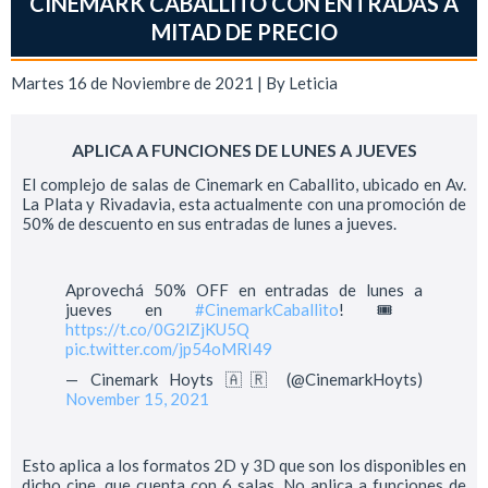
CINEMARK CABALLITO CON ENTRADAS A
MITAD DE PRECIO
Martes 16 de Noviembre de 2021 | By
Leticia
APLICA A FUNCIONES DE LUNES A JUEVES
El complejo de salas de Cinemark en Caballito, ubicado en Av.
La Plata y Rivadavia, esta actualmente con una promoción de
50% de descuento en sus entradas de lunes a jueves.
Aprovechá 50% OFF en entradas de lunes a
jueves en
#CinemarkCaballito
! 🎟️
https://t.co/0G2lZjKU5Q
pic.twitter.com/jp54oMRI49
— Cinemark Hoyts 🇦🇷 (@CinemarkHoyts)
November 15, 2021
Esto aplica a los formatos 2D y 3D que son los disponibles en
dicho cine, que cuenta con 6 salas. No aplica a funciones de