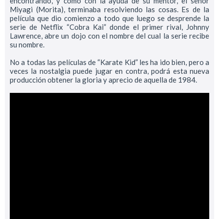
encontrando, y como con la ayuda de su mentor, el señor
Miyagi (Morita), terminaba resolviendo las cosas. Es de la
película que dio comienzo a todo que luego se desprende la
serie de Netflix “Cobra Kai” donde el primer rival, Johnny
Lawrence, abre un dojo con el nombre del cual la serie recibe
su nombre.
No a todas las películas de “Karate Kid” les ha ido bien, pero a
veces la nostalgia puede jugar en contra, podrá esta nueva
producción obtener la gloria y aprecio de aquella de 1984.