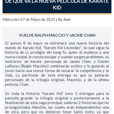
DE QUÉ VA LA NUEVA PELÍCULA DE KARATE
KID
Miércoles 07 de Mayo de 2025 | By
Ame
VUELVE RALPH MACCIO Y JACKIE CHAN
El jueves 8 de mayo se estrenará una nueva historia del
mundo de Karate Kid, “Karate Kid Leyendas”; la cual sigue la
historia de Li, prodigio del kung fu, quien al mudarse a una
nueva ciudad, le cuesta encajar y cuando surgen problemas, su
instructor de karate, personaje de Jackie Chan, y Daniel
LaRusso (Ralph Macchio) combinarán estilos y lo guiarán al
joven hacia una nueva forma de encarar la competencia y la
vida. Lo particular de esta entrega es que se juntarán
personajes de la trilogía original, Macchio, y de la última
película, Chan.
En toda la historia “Karate Kid” tuvo 5 entregas para la
pantalla grande; la trilogía original y posteriormente a la
finalización de esta saga principal, salieron 2 historias que no
protagonizaba Macchio, las cuales eran independientes una
de otra, pero que no debieron tener tanto éxito, ya que