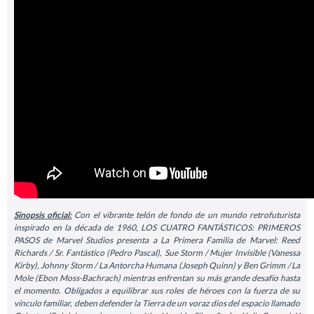
Sinopsis oficial:
Con el vibrante telón de fondo de un mundo retrofuturista
inspirado en la década de 1960, LOS CUATRO FANTÁSTICOS: PRIMEROS
PASOS de Marvel Studios presenta a La Primera Familia de Marvel: Reed
Richards / Sr. Fantástico (Pedro Pascal), Sue Storm / Mujer Invisible (Vanessa
Kirby), Johnny Storm / La Antorcha Humana (Joseph Quinn) y Ben Grimm / La
Mole (Ebon Moss-Bachrach) mientras enfrentan su más grande desafío hasta
el momento. Obligados a equilibrar sus roles de héroes con la fuerza de su
vínculo familiar, deben defender la Tierra de un voraz dios del espacio llamado