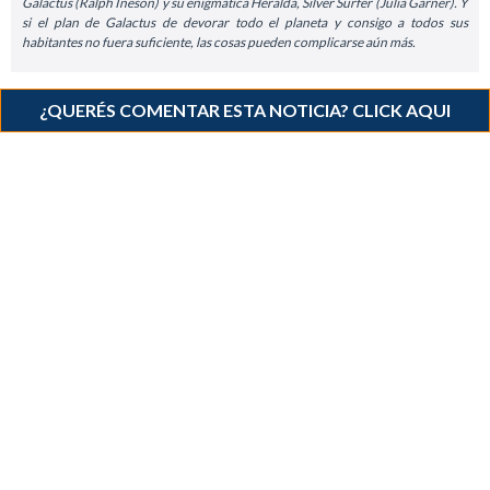
Galactus (Ralph Ineson) y su enigmática Heralda, Silver Surfer (Julia Garner). Y
si el plan de Galactus de devorar todo el planeta y consigo a todos sus
habitantes no fuera suficiente, las cosas pueden complicarse aún más.
¿QUERÉS COMENTAR ESTA NOTICIA? CLICK AQUI