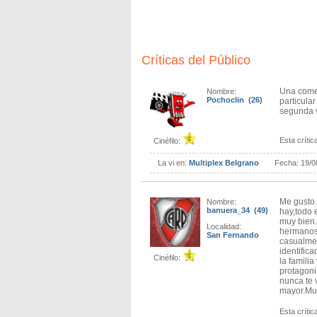
Natalie Pérez es el corazón y catalizador de 
Suar, como actor, entrega el mejor trabajo de 
historia.
Es un actor que se desenvuelve mejor en la 
dramáticas como nunca lo había logrado ant
Críticas del Público
El guión de Pablo Solarz, quien ya ha traba
(2008) o Me casé con un boludo (2016), func
Una comed
Nombre:
Pochoclin (26)
particul
Hay algunos planos que me llamaron la aten
segunda v
noches con mi ex.
Obvio que no es un film perfecto. Hay algun
Esta crítica
Cinéfilo:
hacen que el verosímil falle. Pero es lo úni
En definitiva, Mazel tov es una gran películ
La vi en:
Multiplex Belgrano
Fecha:
19/0
autor.
Me gusto.
Nombre:
banuera_34 (49)
hay,todo 
muy bien
Localidad:
hermanos 
San Fernando
casualmen
identific
Cinéfilo:
la famili
protagoni
nunca te 
mayor.Mu
Esta crítica