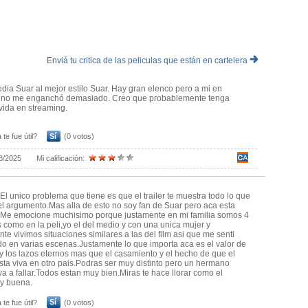
la película
su carrera. Pone todo su estilo (y muletillas) al servicio de la
comedia, siempre lo ha sido, pero aquí emociona en las partes
es.
Enviá tu critica de las peliculas que están en cartelera
jado con él en varios proyectos tales como Un novio para mi mujer
iona como un reloj y Suar lo plasmó muy bien en la puesta.
ia Suar al mejor estilo Suar. Hay gran elenco pero a mi en
ar no me enganchó demasiado. Creo que probablemente tenga
ción y se nota una clara evolución narrativa en comparación con 30
ida en streaming.
as secuencias que exageran bastante las "cuestiones reales" y
 te fue útil?
Sí
(0 votos)
co que tengo que objetar de la obra.
a. Una comedia dramática exquisita, con sello argentino y con sello de
8/2025
Mi calificación:
El unico problema que tiene es que el trailer te muestra todo lo que
el argumento.Mas alla de esto no soy fan de Suar pero aca esta
.Me emocione muchisimo porque justamente en mi familia somos 4
como en la peli,yo el del medio y con una unica mujer y
te vivimos situaciones similares a las del film asi que me senti
ado en varias escenas.Justamente lo que importa aca es el valor de
a y los lazos eternos mas que el casamiento y el hecho de que el
sta viva en otro pais.Podras ser muy distinto pero un hermano
va a fallar.Todos estan muy bien.Miras te hace llorar como el
y buena.
 te fue útil?
Sí
(0 votos)