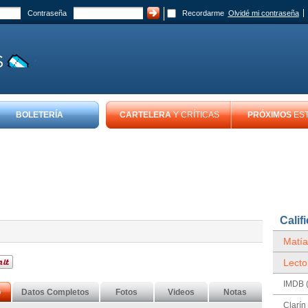
Contraseña
Recordarme
Olvidé mi contraseña
BOLETERÍA
CARTELERA
Y CRÍTICAS
PRÓXIMOS
ES
Calif
Matía
Lecto
IMDB (
o
Datos Completos
Fotos
Videos
Notas
Clarín