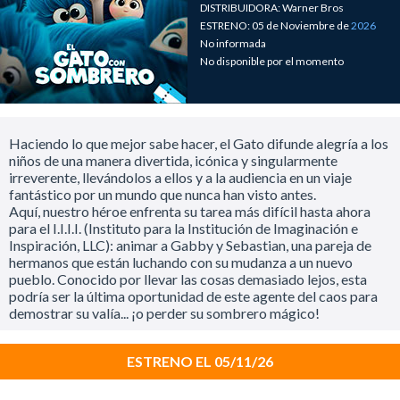
DISTRIBUIDORA: Warner Bros
ESTRENO: 05 de Noviembre de
2026
No informada
No disponible por el momento
Haciendo lo que mejor sabe hacer, el Gato difunde alegría a los
niños de una manera divertida, icónica y singularmente
irreverente, llevándolos a ellos y a la audiencia en un viaje
fantástico por un mundo que nunca han visto antes.
Aquí, nuestro héroe enfrenta su tarea más difícil hasta ahora
para el I.I.I.I. (Instituto para la Institución de Imaginación e
Inspiración, LLC): animar a Gabby y Sebastian, una pareja de
hermanos que están luchando con su mudanza a un nuevo
pueblo. Conocido por llevar las cosas demasiado lejos, esta
podría ser la última oportunidad de este agente del caos para
demostrar su valía... ¡o perder su sombrero mágico!
ESTRENO EL 05/11/26