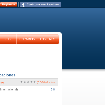
Registrate
TRENOS
HORARIOS
DE LOS CINES
icaciones
res
(
0.0
/
10
)
0
votos
Internacional)
6.8