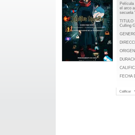
Película
el arco 
secuela 
TITULO O
Culling 
GENER
DIRECC
ORIGEN
DURACI
CALIFIC
FECHA D
Calificar