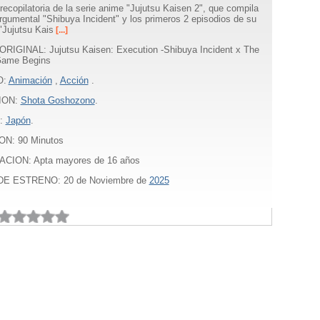
 recopilatoria de la serie anime "Jujutsu Kaisen 2", que compila
argumental "Shibuya Incident" y los primeros 2 episodios de su
"Jujutsu Kais
[...]
RIGINAL: Jujutsu Kaisen: Execution -Shibuya Incident x The
Game Begins
O:
Animación
,
Acción
.
ION:
Shota Goshozono
.
:
Japón
.
ON:
90
Minutos
ACION: Apta mayores de 16 años
E ESTRENO: 20 de Noviembre de
2025