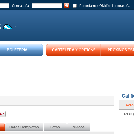
Contraseña
Recordarme
Olvidé mi contraseña
BOLETERÍA
CARTELERA
Y CRÍTICAS
PRÓXIMOS
ES
Calif
Lecto
IMDB (
o
Datos Completos
Fotos
Videos