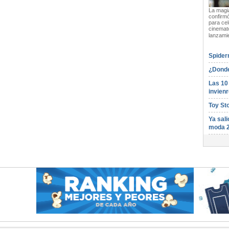
La magia
confirmó
para cel
cinemato
lanzami
Spider
¿Donde
Las 10
invienr
Toy St
Ya sali
moda 