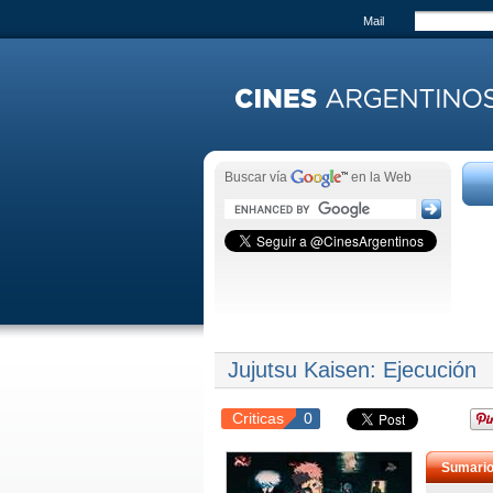
Mail
Buscar vía
en la Web
Jujutsu Kaisen: Ejecución
Criticas
0
Sumari