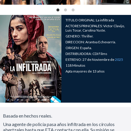
TITULO ORIGINAL: La infiltrada
ACTORES PRINCIPALES: Víctor Clavijo,
Luis Tosar, Carolina Yuste.
GENERO: Thriller.
DIRECCION: Arantxa Echevarría.
ORIGEN: España.
DISTRIBUIDORA: CDI Films
ESTRENO: 27 de Noviembre de
2025
118 Minutos
Apta mayores de 13 años
Basada en hechos reales.
Una agente de policía pasa años infiltrada en los círculos
abertzales hasta que ETA contacta con ella. Su misión se