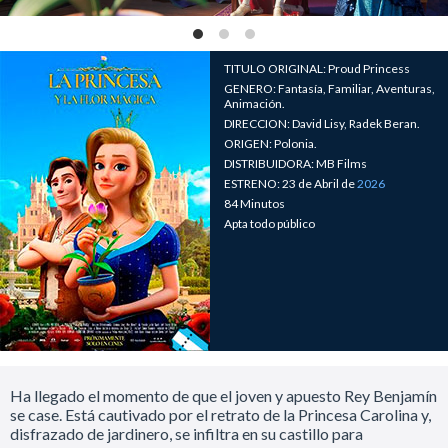
TITULO ORIGINAL: Proud Princess
GENERO: Fantasía, Familiar, Aventuras,
Animación.
DIRECCION: David Lisy, Radek Beran.
ORIGEN: Polonia.
DISTRIBUIDORA: MB Films
ESTRENO: 23 de Abril de
2026
84 Minutos
Apta todo público
Ha llegado el momento de que el joven y apuesto Rey Benjamín
se case. Está cautivado por el retrato de la Princesa Carolina y,
disfrazado de jardinero, se infiltra en su castillo para