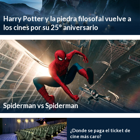
Harry Potter y la piedra filosofal vuelve a
los cines por su 25° aniversario
Spiderman vs Spiderman
¿Donde se paga el ticket de
cine más caro?