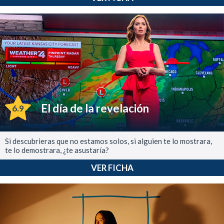
El día de la revelación
6.9
Si descubrieras que no estamos solos, si alguien te lo mostrara,
te lo demostrara, ¿te asustaría?
VER FICHA