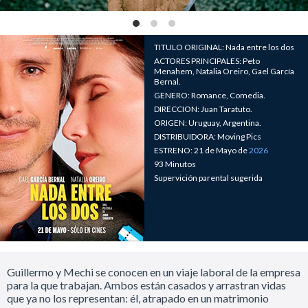
TITULO ORIGINAL: Nada entre los dos
ACTORES PRINCIPALES: Peto
Menahem, Natalia Oreiro, Gael García
Bernal.
GENERO: Romance, Comedia.
DIRECCION: Juan Taratuto.
ORIGEN: Uruguay, Argentina.
DISTRIBUIDORA: Moving Pics
ESTRENO: 21 de Mayo de
2026
93 Minutos
Supervición parental sugerida
Guillermo y Mechi se conocen en un viaje laboral de la empresa
para la que trabajan. Ambos están casados y arrastran vidas
que ya no los representan: él, atrapado en un matrimonio