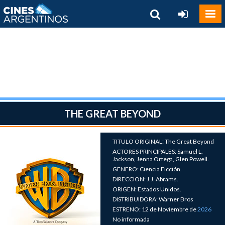
THE GREAT BEYOND
TITULO ORIGINAL: The Great Beyond
ACTORES PRINCIPALES: Samuel L.
Jackson, Jenna Ortega, Glen Powell.
GENERO: Ciencia Ficción.
DIRECCION: J.J. Abrams.
ORIGEN: Estados Unidos.
DISTRIBUIDORA: Warner Bros
ESTRENO: 12 de Noviembre de
2026
No informada