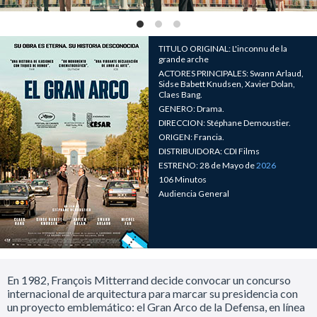
TITULO ORIGINAL: L'inconnu de la
grande arche
ACTORES PRINCIPALES: Swann Arlaud,
Sidse Babett Knudsen, Xavier Dolan,
Claes Bang.
GENERO: Drama.
DIRECCION: Stéphane Demoustier.
ORIGEN: Francia.
DISTRIBUIDORA: CDI Films
ESTRENO: 28 de Mayo de
2026
106 Minutos
Audiencia General
En 1982, François Mitterrand decide convocar un concurso
internacional de arquitectura para marcar su presidencia con
un proyecto emblemático: el Gran Arco de la Defensa, en línea