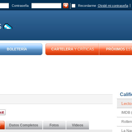
Contraseña
Recordarme
Olvidé mi contraseña
BOLETERÍA
CARTELERA
Y CRÍTICAS
PRÓXIMOS
ES
Calif
Lecto
IMDB (
Rotte
o
Datos Completos
Fotos
Videos
La Na