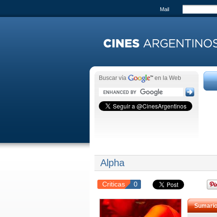
Mail
Buscar vía
en la Web
Alpha
Criticas
0
Sumari