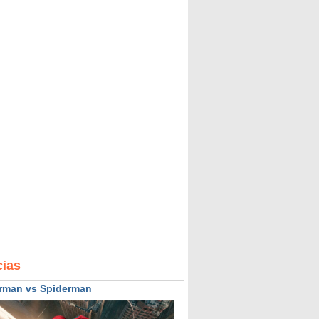
cias
rman vs Spiderman