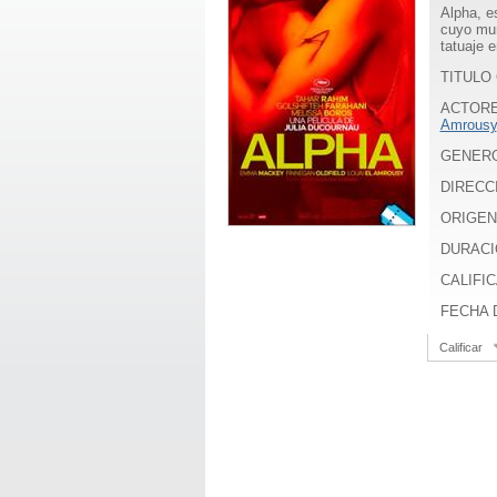
Alpha, e
cuyo mun
tatuaje 
TITULO
ACTOR
Amrousy
GENER
DIRECC
ORIGEN
DURACI
CALIFICA
FECHA 
Calificar