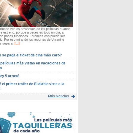
icado ver los arranques de las películas cuando
re estreno, porque a veces es todo un día, a
on pocas funciones. Entonces eso puede ser
o. Por eso mirando los reportes de Ultracine
[...]
 separar
 se paga el ticket de cine más caro?
 películas más vistas en vacaciones de
o
ory 5 arrasó
ó el primer trailer de El diablo viste a la
2
Más Noticias