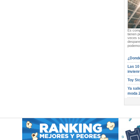
Es compl
tienen p
veces s
desparej
podemos
¿Donde
Las 10
invienr
Toy St
Ya sali
moda 