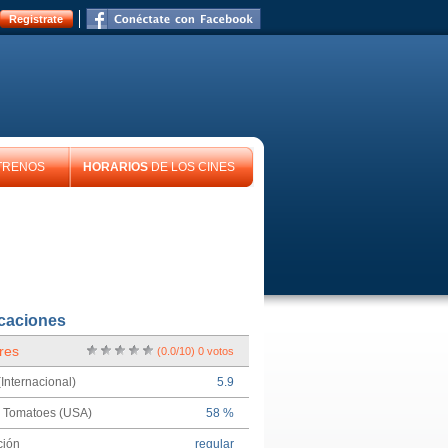
Registrate
TRENOS
HORARIOS
DE LOS CINES
icaciones
res
(
0.0
/
10
)
0
votos
Internacional)
5.9
n Tomatoes (USA)
58 %
ción
regular