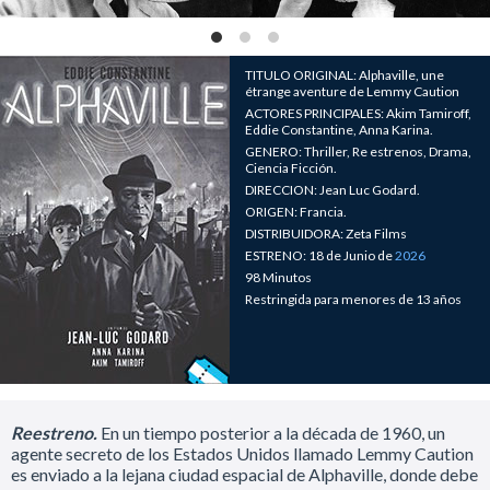
TITULO ORIGINAL: Alphaville, une
étrange aventure de Lemmy Caution
ACTORES PRINCIPALES: Akim Tamiroff,
Eddie Constantine, Anna Karina.
GENERO: Thriller, Re estrenos, Drama,
Ciencia Ficción.
DIRECCION: Jean Luc Godard.
ORIGEN: Francia.
DISTRIBUIDORA: Zeta Films
ESTRENO: 18 de Junio de
2026
98 Minutos
Restringida para menores de 13 años
Reestreno.
En un tiempo posterior a la década de 1960, un
agente secreto de los Estados Unidos llamado Lemmy Caution
es enviado a la lejana ciudad espacial de Alphaville, donde debe