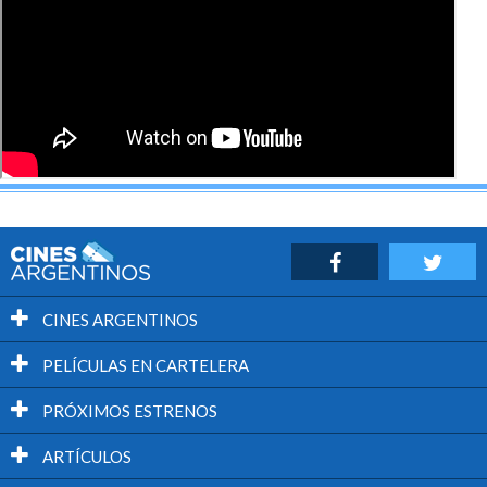
La dupla romántica que conforman Woodall y Liu tiene
química y sostiene el relato más allá de la intriga policial,
dentro de un reparto que también cuenta con las
amenas intervenciones de Dustin Hoffman y Jean
Reno.
El afinador pertenece a esa clase de producciones
independientes que llegan en silencio a la cartelera y
terminan ofreciendo un entretenimiento mucho más
satisfactorio que varios de los grandes tanques de
Hollywood.
CINES ARGENTINOS
Será interesante ver cómo continúa la carrera de
PELÍCULAS EN CARTELERA
Daniel Roher tras este prometedor debut en la ficción.
PRÓXIMOS ESTRENOS
ARTÍCULOS