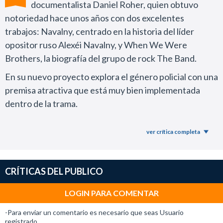
documentalista Daniel Roher, quien obtuvo
notoriedad hace unos años con dos excelentes
trabajos: Navalny, centrado en la historia del líder
opositor ruso Alexéi Navalny, y When We Were
Brothers, la biografía del grupo de rock The Band.
En su nuevo proyecto explora el género policial con una
premisa atractiva que está muy bien implementada
dentro de la trama.
Leo Woodall encarna a un afinador de pianos con
ver crítica completa
hiperacusia, cuya hipersensibilidad auditiva le permite
descifrar cajas fuertes a través del sonido.
Cuando su mentor enferma y la familia termina en una
CRÍTICAS DEL PUBLICO
situación financiera complicada, el joven acepta la
LOGIN PARA COMENTAR
oferta de una banda de criminales que utiliza su talento
para llevar a cabo una serie de robos.
-Para enviar un comentario es necesario que seas Usuario
registrado.