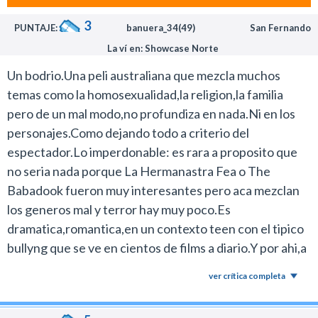
3
PUNTAJE:
banuera_34(49)
San Fernando
La ví en: Showcase Norte
Un bodrio.Una peli australiana que mezcla muchos
temas como la homosexualidad,la religion,la familia
pero de un mal modo,no profundiza en nada.Ni en los
personajes.Como dejando todo a criterio del
espectador.Lo imperdonable: es rara a proposito que
no seria nada porque La Hermanastra Fea o The
Babadook fueron muy interesantes pero aca mezclan
los generos mal y terror hay muy poco.Es
dramatica,romantica,en un contexto teen con el tipico
bullyng que se ve en cientos de films a diario.Y por ahi,a
lo ultimo...quizas,es de terror.Ya esta en mi top ten de
ver crítica completa
las peores del año.Una lastima porque los
protagonistas,el chico de Hablame estan muy bien y