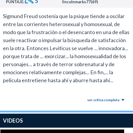
5
Mia Wasikowska,increible.Para mi:malisima.Un 3.
PUNTAJE:
lincolnmarks77(69)
Sigmund Freud sostenía que la psique tiende a oscilar
entre las corrientes heterosexual y homosexual, de
modo que la frustración o el desencanto en una de ellas
suele reactivar o impulsar la búsqueda de satisfacción
en la otra. Entonces Leviticus se vuelve ... innovadora...
porque trata de ... exorcizar... la homosexualidad de los
personajes... a través de terror sobrenatural y de
emociones relativamente complejas... En fin,... la
película entretiene hasta ahí y aburre hasta ahí...
ver crítica completa
VIDEOS