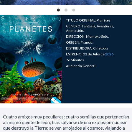
TITULO ORIGINAL: Planètes
GENERO: Fantasía, Aventuras,
Animación.
DIRECCION: Momoko Seto.
ORIGEN: Francia.
DISTRIBUIDORA: Cinetopia
ESTRENO: 23 de Julio de
2026
76 Minutos
Audiencia General
Cuatro amigos muy peculiares: cuatro semillas que pertenecían
al mismo diente de león; tras salvarse de una explosión nuclear
que destruyó la Tierra; se ven arrojados al cosmos, viajando a