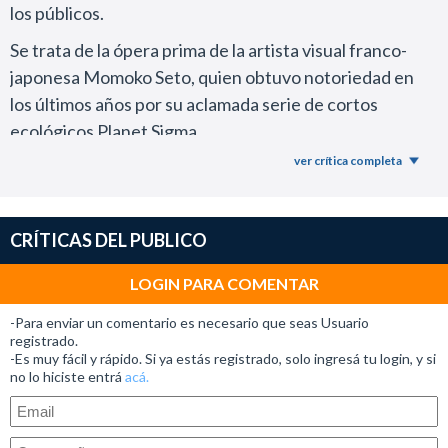
los públicos.
Se trata de la ópera prima de la artista visual franco-
japonesa Momoko Seto, quien obtuvo notoriedad en
los últimos años por su aclamada serie de cortos
ecológicos Planet Sigma.
ver crítica completa
En este largometraje la directora combina la
observación científica del mundo vegetal y
microcósmico con la narrativa de ciencia ficción.
CRÍTICAS DEL PUBLICO
Tras un desastre nuclear que destruyó la Tierra, cuatro
LOGIN PARA COMENTAR
semillas de diente de león son impulsadas al espacio
exterior.
-Para enviar un comentario es necesario que seas Usuario
registrado.
Mientras viajan por el cosmos en busca de un nuevo
-Es muy fácil y rápido. Si ya estás registrado, solo ingresá tu login, y si
hogar, exploran mundos desconocidos donde deben
no lo hiciste entrá
acá.
sobrevivir a entornos hostiles y organismos
alienígenas.