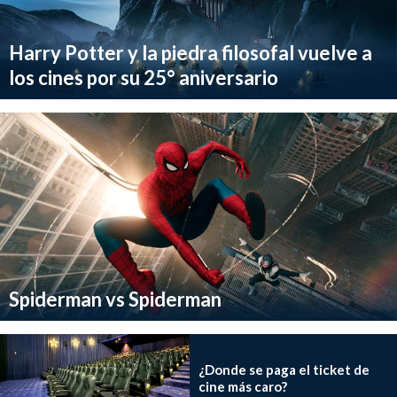
Harry Potter y la piedra filosofal vuelve a
los cines por su 25° aniversario
Spiderman vs Spiderman
¿Donde se paga el ticket de
cine más caro?