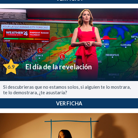
El día de la revelación
6.9
Si descubrieras que no estamos solos, si alguien te lo mostrara,
te lo demostrara, ¿te asustaría?
VER FICHA