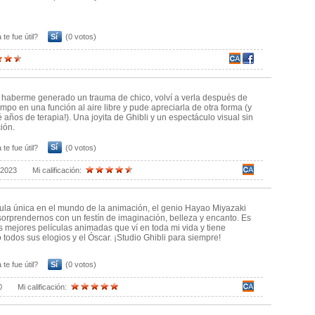
 te fue útil?
Sí
(0 votos)
haberme generado un trauma de chico, volví a verla después de
mpo en una función al aire libre y pude apreciarla de otra forma (y
 años de terapia!). Una joyita de Ghibli y un espectáculo visual sin
ión.
 te fue útil?
Sí
(0 votos)
/2023
Mi calificación:
ula única en el mundo de la animación, el genio Hayao Miyazaki
sorprendernos con un festín de imaginación, belleza y encanto. Es
s mejores películas animadas que ví en toda mi vida y tiene
todos sus elogios y el Óscar. ¡Studio Ghibli para siempre!
 te fue útil?
Sí
(0 votos)
0
Mi calificación: