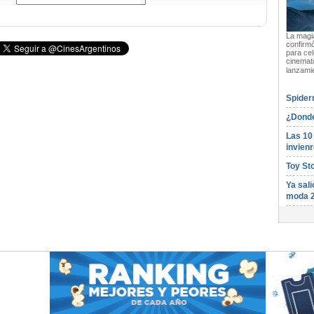
La magia
confirmó
para cel
cinemato
lanzami
Spider
¿Donde
Las 10
invienr
Toy St
Ya sali
moda 