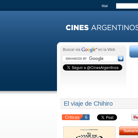
Mail
Buscar vía
en la Web
El viaje de Chihiro
Criticas
6
Sumari