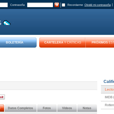
Contraseña
Recordarme
Olvidé mi contraseña
BOLETERÍA
CARTELERA
Y CRÍTICAS
PRÓXIMOS
ES
Calif
Lecto
IMDB (
Rotte
o
Datos Completos
Fotos
Videos
Notas