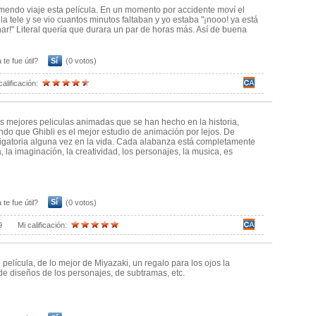
endo viaje esta película. En un momento por accidente moví el
 la tele y se vio cuantos minutos faltaban y yo estaba "¡nooo! ya está
nar!" Literal quería que durara un par de horas más. Así de buena
 te fue útil?
Sí
(0 votos)
calificación:
s mejores peliculas animadas que se han hecho en la historia,
do que Ghibli es el mejor estudio de animación por lejos. De
ligatoria alguna vez en la vida. Cada alabanza está completamente
a, la imaginación, la creatividad, los personajes, la musica, es
 te fue útil?
Sí
(0 votos)
9
Mi calificación:
 película, de lo mejor de Miyazaki, un regalo para los ojos la
de diseños de los personajes, de subtramas, etc.