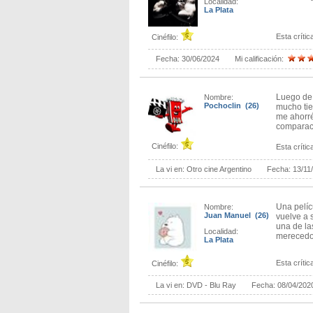
Localidad:
La Plata
Esta crítica
Cinéfilo:
Fecha:
30/06/2024
Mi calificación:
Luego de 
Nombre:
Pochoclin (26)
mucho tie
me ahorré
comparac
Cinéfilo:
Esta crítica
La vi en:
Otro cine Argentino
Fecha:
13/11
Una pelíc
Nombre:
Juan Manuel (26)
vuelve a 
una de la
Localidad:
merecedo 
La Plata
Esta crítica
Cinéfilo:
La vi en:
DVD - Blu Ray
Fecha:
08/04/202