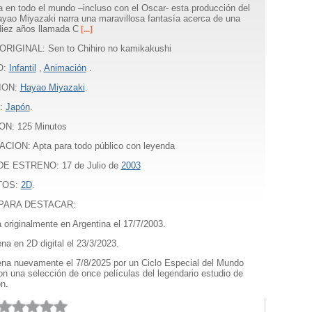
 en todo el mundo –incluso con el Oscar- esta producción del
ayao Miyazaki narra una maravillosa fantasía acerca de una
diez años llamada C
[...]
ORIGINAL: Sen to Chihiro no kamikakushi
O:
Infantil
,
Animación
.
ION:
Hayao Miyazaki
.
:
Japón
.
ON:
125
Minutos
CION: Apta para todo público con leyenda
E ESTRENO: 17 de Julio de
2003
TOS:
2D
.
PARA DESTACAR:
a originalmente en Argentina el 17/7/2003.
ena en 2D digital el 23/3/2023.
ena nuevamente el 7/8/2025 por un Ciclo Especial del Mundo
con una selección de once películas del legendario estudio de
n.