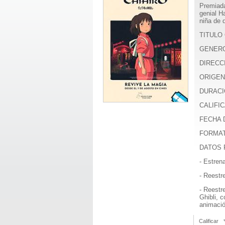
Premiada
genial H
niña de 
TITULO 
GENER
DIRECC
ORIGEN
DURACI
CALIFICA
FECHA D
FORMA
DATOS 
- Estren
- Reestr
- Reestr
Ghibli, 
animació
Calificar