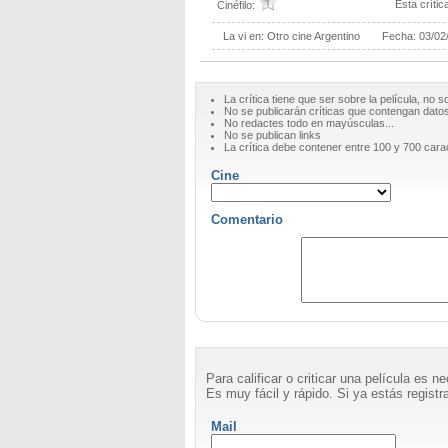
Esta crítica
Cinéfilo:
La vi en:
Otro cine Argentino
Fecha:
03/02
La crítica tiene que ser sobre la película, no s
No se publicarán críticas que contengan datos 
No redactes todo en mayúsculas...
No se publican links
La crítica debe contener entre 100 y 700 cara
Cine
Comentario
Para calificar o criticar una película es 
Es muy fácil y rápido. Si ya estás registra
Mail