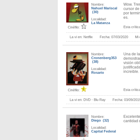
Wow. Trem
Nombre:
Nahuel Mariscal
cursor de
(30)
por termi
es.
Localidad:
La Matanza
Esta crítica
Cinéfilo:
La vi en:
Netflix
Fecha:
07/03/2020
Mi 
Una de la
Nombre:
Cronenberg353
demostran
(38)
visión ob
justificad
Localidad:
increible.
Rosario
Esta crítica
Cinéfilo:
La vi en:
DVD - Blu Ray
Fecha:
03/09/201
Excelente
Nombre:
Diego (32)
cantidad 
Localidad:
Capital Federal