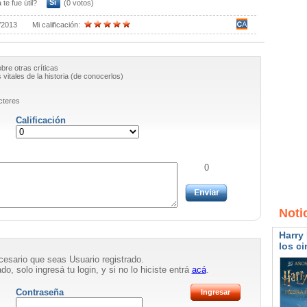
 te fue útil?
Sí
(0 votos)
/2013
Mi calificación:
obre otras críticas
vitales de la historia (de conocerlos)
cteres
Calificación
0
Noti
Harry 
los ci
necesario que seas Usuario registrado.
do, solo ingresá tu login, y si no lo hiciste entrá
acá
.
Contraseña