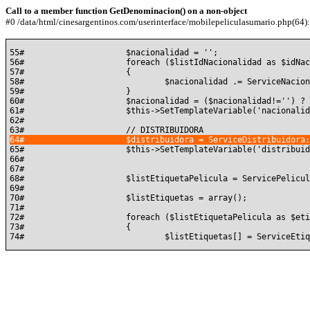
Call to a member function GetDenominacion() on a non-object
#0 /data/html/cinesargentinos.com/userinterface/mobilepeliculasumario.php(64): 
55#			$nacionalidad = '';

56#			foreach ($listIdNacionalidad as $idNacionalidad)

57#			{

58#				$nacionalidad .= ServiceNacionalidad::GetById( $idNacionalidad )->GetDenominacion() . ', ';

59#			}

60#			$nacionalidad = ($nacionalidad!='') ? substr( $nacionalidad, 0, count($nacionalidad) - 3) . '.' : '';

61#			$this->SetTemplateVariable('nacionalidad', $nacionalidad);

62#	

65#			$this->SetTemplateVariable('distribuidora', $distribuidora);

66#	

67#	

68#			$listEtiquetaPelicula = ServicePeliculaEtiqueta::ListByIdPelicula($idPelicula);

69#	

70#			$listEtiquetas = array();

71#	

72#			foreach ($listEtiquetaPelicula as $etiquetaPelicula)

73#			{
