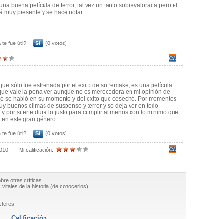
una buena película de terror, tal vez un tanto sobrevalorada pero el
tá muy presente y se hace notar.
 te fue útil?
Sí
(0 votos)
 que sólo fue estrenada por el exito de su remake, es una película
 que vale la pena ver aunque no es merecedora en mi opinión de
ue se habló en su momento y del exito que cosechó. Por momentos
y buenos climas de suspenso y terror y se deja ver en todo
y por suerte dura lo justo para cumplir al menos con lo mínimo que
 en este gran género.
 te fue útil?
Sí
(0 votos)
2010
Mi calificación:
obre otras críticas
vitales de la historia (de conocerlos)
cteres
Calificación