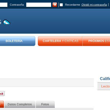
Contraseña
Recordarme
Olvidé mi contraseña
BOLETERÍA
CARTELERA
Y CRÍTICAS
PRÓXIMOS
ES
Calif
Lecto
o
Datos Completos
Fotos