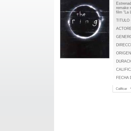
Estrenad
remake n
film “La
TITULO 
ACTOR
GENER
DIRECC
ORIGEN
DURACI
CALIFIC
FECHA D
Calificar