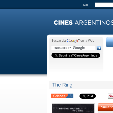
Mail
Buscar vía
en la Web
The Ring
Criticas
3
Sumari