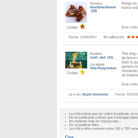
Ringu es 
Nombre:
blackblackblack
horror es
(29)
Esta crítica
Cinéfilo:
Fecha:
21/04/2017
Mi calificación:
The ring,
Nombre:
rodri_akd (41)
de terror
todo lo q
Localidad:
genera mu
Villa Pueyrredon
momento, 
Cinéfilo:
se espera
Esta crítica
La vi en:
Hoyts Unicenter
Fecha:
31/03/
La crítica tiene que ser sobre la película, no s
No se publicarán críticas que contengan datos 
No redactes todo en mayúsculas...
No se publican links
La crítica debe contener entre 100 y 700 cara
Cine