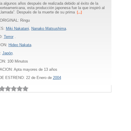
a algunos años después de realizada debido al éxito de la
orteamericana, esta producción japonesa fue la que inspiró al
 Llamada”. Después de la muerte de su prima
[...]
ORIGINAL: Ringu
ES:
Miki Nakatani
,
Nanako Matsushima
.
O:
Terror
.
ION:
Hideo Nakata
.
:
Japón
.
ON:
100
Minutos
ACION: Apta mayores de 13 años
E ESTRENO: 22 de Enero de
2004