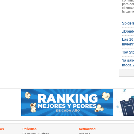
confirmó
para cel
cinemato
lanzami
Spider
¿Donde
Las 10
invienr
Toy St
Ya sali
moda 
nos
Películas
Actualidad