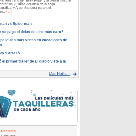
 el reestreno de Harry Potter y la piedra filosofal
ebrar los 25 años del inicio de la saga
gráfica, y Argentina será parte del
[...]
ento
man vs Spiderman
 se paga el ticket de cine más caro?
 películas más vistas en vacaciones de
o
ory 5 arrasó
ó el primer trailer de El diablo viste a la
2
Más Noticias
Contacto