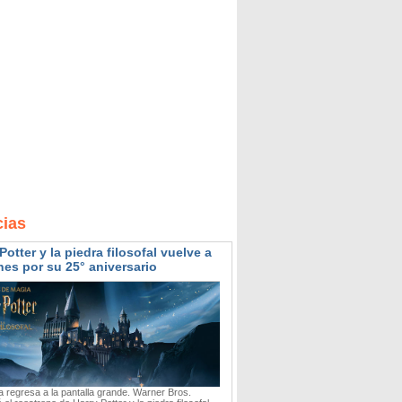
cias
Potter y la piedra filosofal vuelve a
nes por su 25° aniversario
 regresa a la pantalla grande. Warner Bros.