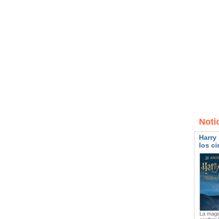
Noti
Harry 
los ci
La magia