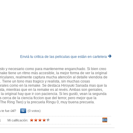
Enviá tu critica de las peliculas que están en cartelera
usto y necesario como para mantenerme enganchado. Si bien creo
make tiene un ritmo más accesible, la mejor forma de ver la original
riculares, realmente captura mucha atención al detalle viendola de
. Tiene un tono mas tragico y realista, sin muchas cosas
rales como en la remake. Se destaca Hiroyuki Sanada mas que la
sta, mientras que en la remake es al revés. Ambas son geniales,
 la original hay que ir con paciencia. Si les gustó, vean la segunda
 cerca de la ciencia ficcion que del terror, pero mejor que la
The Ring Two) y la precuela Ringu 0, muy buena precuela.
 te fue útil?
Sí
(0 votos)
1
Mi calificación: