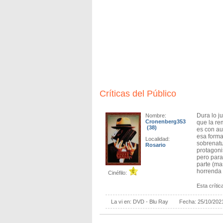
Críticas del Público
Dura lo j
Nombre:
Cronenberg353
que la re
(38)
es con au
esa forma
Localidad:
sobrenatu
Rosario
protagoni
pero para
parte (mas
horrenda 
Cinéfilo:
Esta crítica
La vi en:
DVD - Blu Ray
Fecha:
25/10/202