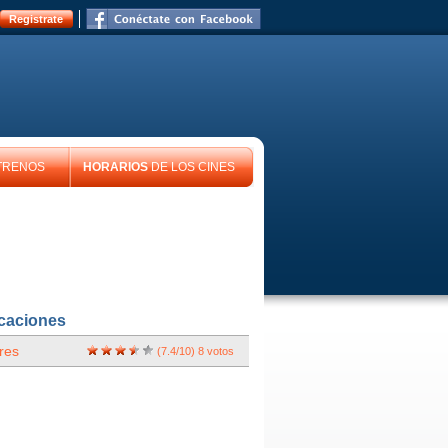
Registrate
TRENOS
HORARIOS
DE LOS CINES
icaciones
res
(
7.4
/
10
)
8
votos