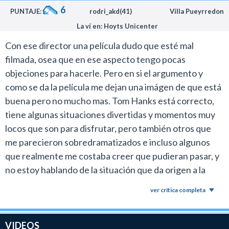
6
PUNTAJE:
rodri_akd(41)
Villa Pueyrredon
La ví en: Hoyts Unicenter
Con ese director una película dudo que esté mal
filmada, osea que en ese aspecto tengo pocas
objeciones para hacerle. Pero en si el argumento y
como se da la película me dejan una imágen de que está
buena pero no mucho mas. Tom Hanks está correcto,
tiene algunas situaciones divertidas y momentos muy
locos que son para disfrutar, pero también otros que
me parecieron sobredramatizados e incluso algunos
que realmente me costaba creer que pudieran pasar, y
no estoy hablando de la situación que da origen a la
película, sino de otras que se van dando luego de ese
ver crítica completa
hecho. Está para verla pero está muy lejos de otras
películas en la filmografía del director y actor principal.
VIDEOS