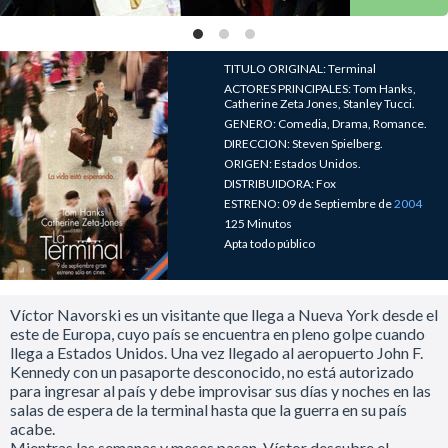
TITULO ORIGINAL: Terminal
ACTORES PRINCIPALES: Tom Hanks,
Catherine Zeta Jones, Stanley Tucci.
GENERO: Comedia, Drama, Romance.
DIRECCION: Steven Spielberg.
ORIGEN: Estados Unidos.
DISTRIBUIDORA: Fox
ESTRENO: 09 de Septiembre de
2004
125 Minutos
Apta todo público
Víctor Navorski es un visitante que llega a Nueva York desde el
este de Europa, cuyo país se encuentra en pleno golpe cuando
llega a Estados Unidos. Una vez llegado al aeropuerto John F.
Kennedy con un pasaporte desconocido, no está autorizado
para ingresar al país y debe improvisar sus días y noches en las
salas de espera de la terminal hasta que la guerra en su país
acabe.
Mientras las semanas y meses pasan, Víctor descubre el