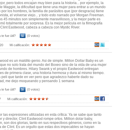
jor, pero todos encajan muy bien para la historia... por ejemplo, la
e Maggie, la dificultad que tiene una mujer para entrar a un mundo
por los hombres, la familia de parásitos que (por desgracia) tiene
onista, el volverse viejo... y todo esto narrado por Morgan Freeman.
os 45 minutos son simplemente maravillosos, y la mejor parte es
mó totalmente por sorpresa. Es la mejor película en la filmografía
 Clint Eastwood, cabeza a cabeza con Mystic River.
 te fue útil?
Sí
(0 votos)
020
Mi calificación:
twood es un maldito genio. Asi de simple. Millon Dollar Baby es un
 que no solo trata del mundo del Boxeo sino de la vida de una mujer
ndo de hombres. Hilary Swank y el propio Eastwood entregan
es de primera clase, una historia hermosa y dura al mismo tiempo.
a peli que tarde en ver pero que agradezco haberle dado su
dad, me dejo moqueando y pensando 1 semana
 te fue útil?
Sí
(0 votos)
7
Mi calificación:
r las expresiones utilizadas en esta crítica: Ya se sabe que tanto
r y director, Clint Eastwood rompe ortos. Million dolar baby,
n, son dos glorias, tanto en sus respectivos géneros, como en la
ía de Clint. Es un orgullo que estas dos impecables se hayan