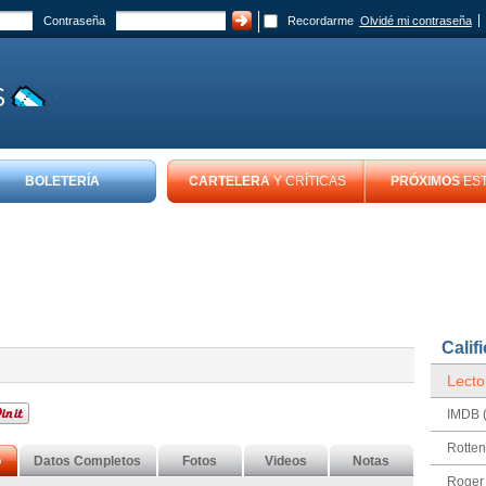
Contraseña
Recordarme
Olvidé mi contraseña
BOLETERÍA
CARTELERA
Y CRÍTICAS
PRÓXIMOS
ES
Calif
Lecto
IMDB (
Rotte
o
Datos Completos
Fotos
Videos
Notas
Roger 