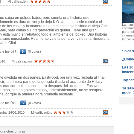
3
Mi calificación:
ue caiga en golpes bajos, pero cuenta una historia que
blemente es dura de ver y te deja K.O. Uno no puede cambiar el
La magia
o de las cosas y la manera en que cuenta esta historia el viejo Clint
confirmó
ble, para colmo su interpretación es genial. Tiene una gran
para cel
a y está muy bienretratado todo el ambiente del boxeo. Una historia
cinemato
alismo impactante. Realmente vale la pena ver y nutre la filmografía
lanzami
able Clint.
Spider
 te fue útil?
Sí
(0 votos)
¿Donde
2010
Mi calificación:
Las 10
invienr
e dividida en dos partes, Eastwood, por una vez, resbala al final.
Toy St
ir, la primera parte de la pelìcula (hasta el accidente de Hillary
s excepcional, un once; pero despuès del accidente, Eastwood
Ya sali
 rumbo, cae en golpes bajos y, lamentablemente, no se recupera.
moda 
ma, porque la primera hora prometìa bastante.
 te fue útil?
Sí
(0 votos)
echa:
24/03/2010
Mi calificación:
obre otras críticas