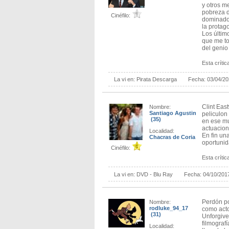
y otros me
pobreza d
Cinéfilo:
dominado 
la protag
Los últim
que me to
del genio
Esta crítica
La vi en:
Pirata Descarga
Fecha:
03/04/2
Clint Eas
Nombre:
Santiago Agustin
peliculon
(35)
en ese mu
actuacion
Localidad:
En fin un
Chacras de Coria
oportuni
Cinéfilo:
Esta crítica
La vi en:
DVD - Blu Ray
Fecha:
04/10/201
Perdón po
Nombre:
rodluke_94_17
como acto
(31)
Unforgive
filmograf
Localidad: