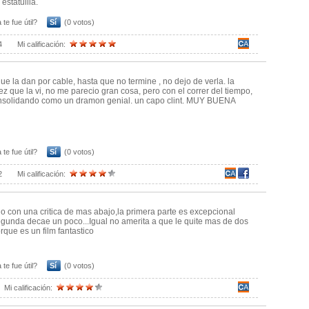
 estatuilla.
 te fue útil?
Sí
(0 votos)
4
Mi calificación:
ue la dan por cable, hasta que no termine , no dejo de verla. la
ez que la vi, no me parecio gran cosa, pero con el correr del tiempo,
nsolidando como un dramon genial. un capo clint. MUY BUENA
 te fue útil?
Sí
(0 votos)
2
Mi calificación:
 con una critica de mas abajo,la primera parte es excepcional
egunda decae un poco...Igual no amerita a que le quite mas de dos
rque es un film fantastico
 te fue útil?
Sí
(0 votos)
Mi calificación: