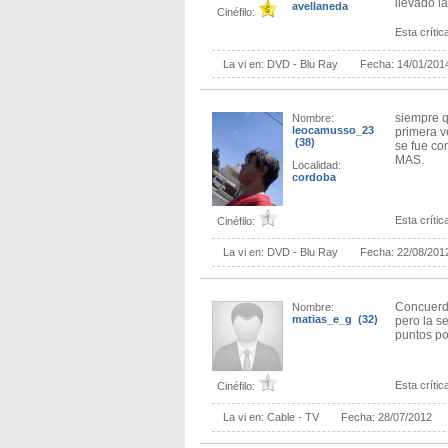
llevado la
avellaneda
Cinéfilo:
Esta crítica
La vi en:
DVD - Blu Ray
Fecha:
14/01/201
siempre q
Nombre:
leocamusso_23
primera v
(38)
se fue co
MAS.
Localidad:
cordoba
Esta crítica
Cinéfilo:
La vi en:
DVD - Blu Ray
Fecha:
22/08/201
Concuerdo
Nombre:
matias_e_g (32)
pero la s
puntos po
Esta crítica
Cinéfilo:
La vi en:
Cable - TV
Fecha:
28/07/2012