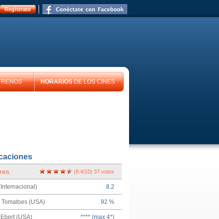
Registrate
TRENOS
HORARIOS
DE LOS CINES
icaciones
res
(
8.4
/
10
)
37
votos
Internacional)
8.2
n Tomatoes (USA)
92 %
Ebert (USA)
**** (max 4*)