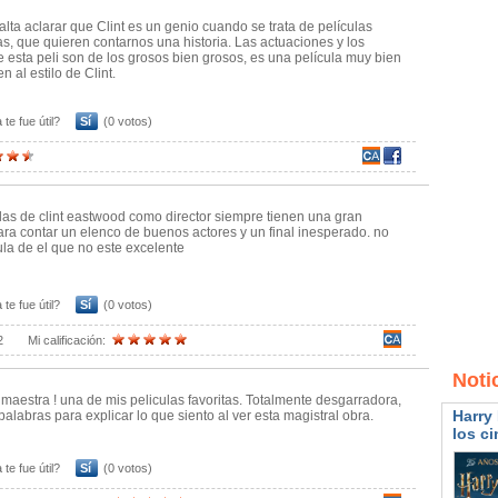
alta aclarar que Clint es un genio cuando se trata de películas
s, que quieren contarnos una historia. Las actuaciones y los
e esta peli son de los grosos bien grosos, es una película muy bien
n al estilo de Clint.
 te fue útil?
Sí
(0 votos)
ulas de clint eastwood como director siempre tienen una gran
para contar un elenco de buenos actores y un final inesperado. no
ula de el que no este excelente
 te fue útil?
Sí
(0 votos)
2
Mi calificación:
Noti
maestra ! una de mis peliculas favoritas. Totalmente desgarradora,
Harry 
palabras para explicar lo que siento al ver esta magistral obra.
los ci
 te fue útil?
Sí
(0 votos)