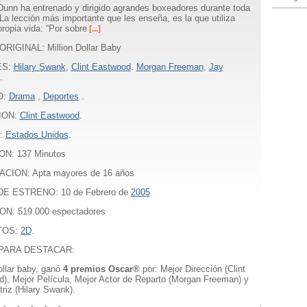
Dunn ha entrenado y dirigido agrandes boxeadores durante toda
 La lección más importante que les enseña, es la que utiliza
propia vida: “Por sobre
[...]
RIGINAL: Million Dollar Baby
ES:
Hilary Swank
,
Clint Eastwood
.
Morgan Freeman
,
Jay
.
O:
Drama
,
Deportes
.
ION:
Clint Eastwood
.
:
Estados Unidos
.
ON:
137
Minutos
ACION: Apta mayores de 16 años
E ESTRENO: 10 de Febrero de
2005
ON: 519.000 espectadores
TOS:
2D
.
PARA DESTACAR:
ollar baby, ganó
4 premios Oscar®
por: Mejor Dirección (Clint
), Mejor Película, Mejor Actor de Reparto (Morgan Freeman) y
triz (Hilary Swank).