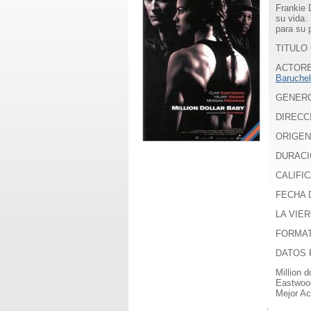
Frankie 
su vida.
para su 
TITULO O
ACTOR
Baruchel
GENER
DIRECC
ORIGEN
DURACI
CALIFIC
FECHA D
LA VIER
FORMA
DATOS 
Million d
Eastwood
Mejor Ac