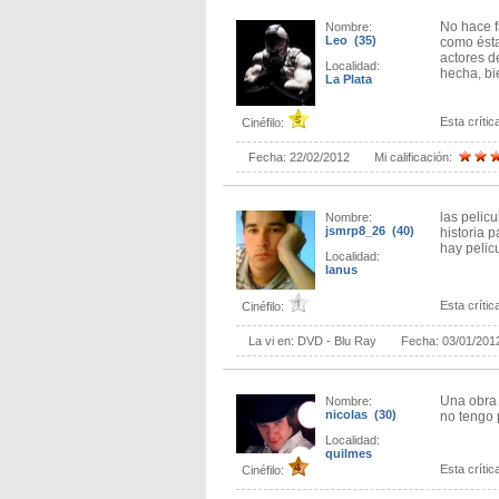
No hace f
Nombre:
Leo (35)
como ésta
actores d
Localidad:
hecha, bie
La Plata
Esta crítica
Cinéfilo:
Fecha:
22/02/2012
Mi calificación:
las pelic
Nombre:
jsmrp8_26 (40)
historia 
hay pelic
Localidad:
lanus
Esta crítica
Cinéfilo:
La vi en:
DVD - Blu Ray
Fecha:
03/01/201
Una obra 
Nombre:
nicolas (30)
no tengo 
Localidad:
quilmes
Esta crítica
Cinéfilo: