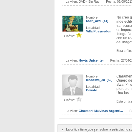
La vi en:
DVD - Blu Ray
Fecha:
06/09/201
No creo q
Nombre:
rodri_akd (41)
indefecti
transcurs
Localidad:
es impeca
Villa Pueyrredon
fotografí
Cinéfilo:
con un re
del inagot
Esta crítica
La vi en:
Hoyts Unicenter
Fecha:
27/04/
Clarament
Nombre:
lecaosve_38 (52)
Quiero dec
Swank), e
Localidad:
pierde el
Devoto
Una làsti
Cinéfilo:
Esta crítica
La vi en:
Cinemark Malvinas Argenti...
F
La crítica tiene que ser sobre la película, no s