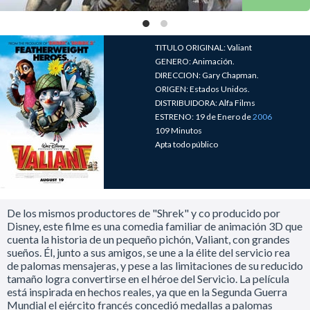
TITULO ORIGINAL: Valiant
GENERO: Animación.
DIRECCION: Gary Chapman.
ORIGEN: Estados Unidos.
DISTRIBUIDORA: Alfa Films
ESTRENO: 19 de Enero de
2006
109 Minutos
Apta todo público
De los mismos productores de "Shrek" y co producido por
Disney, este filme es una comedia familiar de animación 3D que
cuenta la historia de un pequeño pichón, Valiant, con grandes
sueños. Él, junto a sus amigos, se une a la élite del servicio rea
de palomas mensajeras, y pese a las limitaciones de su reducido
tamaño logra convertirse en el héroe del Servicio. La película
está inspirada en hechos reales, ya que en la Segunda Guerra
Mundial el ejército francés concedió medallas a palomas